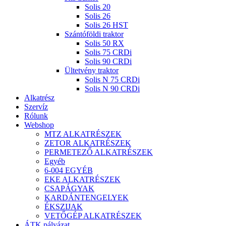
Solis 20
Solis 26
Solis 26 HST
Szántóföldi traktor
Solis 50 RX
Solis 75 CRDi
Solis 90 CRDi
Ültetvény traktor
Solis N 75 CRDi
Solis N 90 CRDi
Alkatrész
Szervíz
Rólunk
Webshop
MTZ ALKATRÉSZEK
ZETOR ALKATRÉSZEK
PERMETEZŐ ALKATRÉSZEK
Egyéb
6-004 EGYÉB
EKE ALKATRÉSZEK
CSAPÁGYAK
KARDÁNTENGELYEK
ÉKSZIJAK
VETŐGÉP ALKATRÉSZEK
ÁTK pályázat