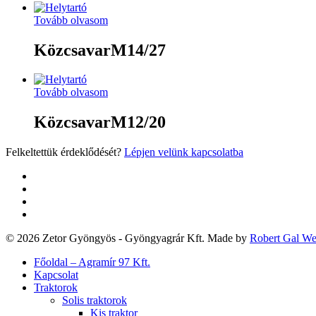
Tovább olvasom
KözcsavarM14/27
Tovább olvasom
KözcsavarM12/20
Felkeltettük érdeklődését?
Lépjen velünk kapcsolatba
twitter
facebook
google-
plus
yelp
© 2026 Zetor Gyöngyös - Gyöngyagrár Kft. Made by
Robert Gal W
Close
Főoldal – Agramír 97 Kft.
Menu
Kapcsolat
Traktorok
Solis traktorok
Kis traktor