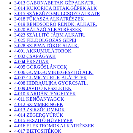
3-013 GABONABETAK.GÉP ALKATR.
3-014 KUKORICA BETAK.GÉPEK ALK
3-015 SZÁRZÚZÓ,MULCSOZÓ ALKATR
3-018 FŰKASZA ALKATRÉSZEK
3-019 RENDSODRÓ,RENDK. ALKATR.
3-020 BÁLÁZÓ ALKATRÉSZEK
3-023 SZÁLLITÓ JÁRM.ALKATR.
3-025 FELDOLGOZÁS GÉPEI
3-028 SZIPPANTÓKOCSI ALK.
4-001 AKKUMULÁTOROK
4-002 CSAPÁGYAK
4-004 ÉKSZIJAK
4-005 GÖRGŐSLÁNCOK
4-006 GUMI,GUMIKIEGÉSZITŐ ALK.
4-007 GUMIGYÚRÚK,ALÁTÉTEK
4-008 HIDRAULIKA GYORCSATL.
4-009 JAVITÓ KÉSZLETEK
4-010 KARDÁNTENGELYEK
4-011 KENŐANYAGOK
4-012 SZIMMERINGEK
4-013 ZSIRZÓGOMBOK
4-014 ZÉGERGYÚRÚK
4-015 FESZITŐ HÜVELYEK
4-016 ELEKTROMOS ALKATRÉSZEK
4-017 BIZTOSITÉKOK