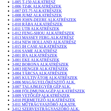
1-005 T-150 ALKATRÉSZ
1-006 TZ4K ALKATRÉSZEK
1-007 DT-75 ALKATRÉSZEK
1-008 JUMZ ALKATRÉSZEK
1-009 JOHN-DEERE ALKATRÉSZEK
1-010 RÁBA ALKATRÉSZEK
1-011 UTB ALKATRÉSZEK
1-012 FENG-SHOU ALKATRÉSZEK
1-013 MASSEY FERG.ALKATRÉSZ
1-014 NEW HOLLAND ALKATRÉSZ
1-015 IH CASE ALKATRÉSZEK
1-016 SAME ALKATRÉSZ
2-001 IFA ALKATRÉSZEK
3-001 EKE ALKATRÉSZEK
3-002 BORONA ALKATRÉSZEK
3-003 HENGER ALKATRÉSZEK
3-004 TÁRCSA ALKATRÉSZEK
3-005 KULTIVÁTOR ALKATRÉSZEK
3-006 MAGÁGYELŐKÉSZITŐ ALK.
3-007 TALAJM.EGYÉB GÉP ALK.
3-008 FÖLDMUNKAGÉP ALKATRÉSZEK
3-009 VETŐGÉP ALKATRÉSZEK
3-010 PERMETEZŐ ALKATRÉSZEK
3-011 MŰTRÁGYASZÓRÓ ALKATR.
3-012 SZERVESTRÁGYASZÓRÓ ALK.