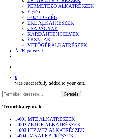
ZETOR ALKATRÉSZEK
PERMETEZŐ ALKATRÉSZEK
Egyéb
6-004 EGYÉB
EKE ALKATRÉSZEK
CSAPÁGYAK
KARDÁNTENGELYEK
ÉKSZIJAK
VETŐGÉP ALKATRÉSZEK
ÁTK pályázat
facebook
search
0
was successfully added to your cart.
Keresés
Keresés
a
következőre:
Termékkategóriák
1-001 MTZ ALKATRÉSZEK
1-002 ZETOR ALKATRÉSZEK
1-003 LTZ,VTZ ALKATRÉSZEK
1-004 T-25 ALKATRÉSZEK