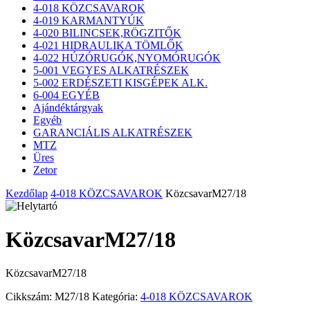
4-018 KÖZCSAVAROK
4-019 KARMANTYÚK
4-020 BILINCSEK,RÖGZITŐK
4-021 HIDRAULIKA TÖMLŐK
4-022 HÚZÓRUGÓK,NYOMÓRUGÓK
5-001 VEGYES ALKATRÉSZEK
5-002 ERDÉSZETI KISGÉPEK ALK.
6-004 EGYÉB
Ajándéktárgyak
Egyéb
GARANCIÁLIS ALKATRÉSZEK
MTZ
Üres
Zetor
Kezdőlap
4-018 KÖZCSAVAROK
KözcsavarM27/18
KözcsavarM27/18
KözcsavarM27/18
Cikkszám:
M27/18
Kategória:
4-018 KÖZCSAVAROK