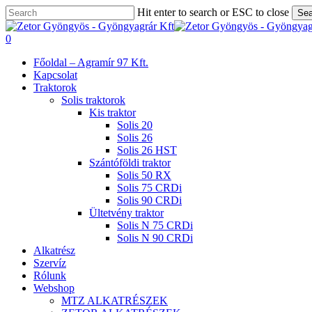
Skip
Hit enter to search or ESC to close
Sea
to
Close
main
Search
search
0
content
Menu
Főoldal – Agramír 97 Kft.
Kapcsolat
Traktorok
Solis traktorok
Kis traktor
Solis 20
Solis 26
Solis 26 HST
Szántóföldi traktor
Solis 50 RX
Solis 75 CRDi
Solis 90 CRDi
Ültetvény traktor
Solis N 75 CRDi
Solis N 90 CRDi
Alkatrész
Szervíz
Rólunk
Webshop
MTZ ALKATRÉSZEK