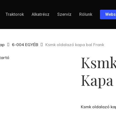
Traktorok
Alkatrész
Szervíz
Rólunk
Webs
lap
6-004 EGYÉB
Ksmk oldalazó kapa bal Frank
Ksmk
Kapa
Ksmk oldalazó ka