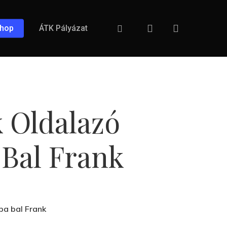
search
Facebook
hop
ÁTK Pályázat
 Oldalazó
 Bal Frank
pa bal Frank