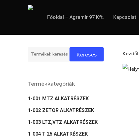
Skip
to
Főoldal – Agramír 97 Kft.
Kapcsolat
main
content
Keresés
Kezdő
Keresés
a
következőre:
Termékkategóriák
1-001 MTZ ALKATRÉSZEK
1-002 ZETOR ALKATRÉSZEK
1-003 LTZ,VTZ ALKATRÉSZEK
1-004 T-25 ALKATRÉSZEK