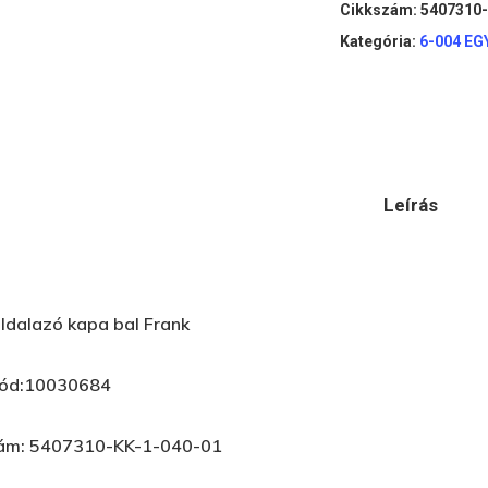
Cikkszám:
5407310-
Kategória:
6-004 EG
Leírás
ldalazó kapa bal Frank
kód:10030684
zám: 5407310-KK-1-040-01