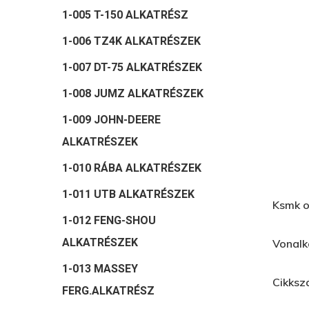
1-005 T-150 ALKATRÉSZ
1-006 TZ4K ALKATRÉSZEK
1-007 DT-75 ALKATRÉSZEK
1-008 JUMZ ALKATRÉSZEK
1-009 JOHN-DEERE
ALKATRÉSZEK
1-010 RÁBA ALKATRÉSZEK
1-011 UTB ALKATRÉSZEK
Hit enter to search or ESC to close
Ksmk o
1-012 FENG-SHOU
ALKATRÉSZEK
Vonal
1-013 MASSEY
Cikks
FERG.ALKATRÉSZ