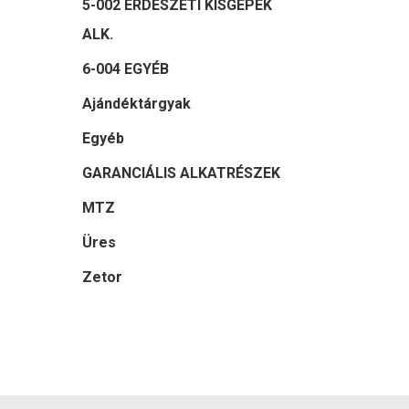
5-002 ERDÉSZETI KISGÉPEK
ALK.
6-004 EGYÉB
Ajándéktárgyak
Egyéb
GARANCIÁLIS ALKATRÉSZEK
MTZ
Üres
Zetor
Felkeltet