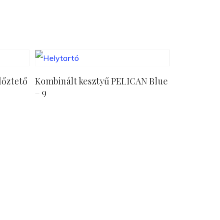
Tovább Olvasom
lőztető
Kombinált kesztyű PELICAN Blue
– 9