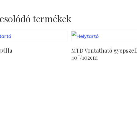
csolódó termékek
Tovább Olvasom
Tovább Olvasom
villa
MTD Vontatható gyepszel
40ˇ/102cm