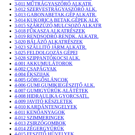
3-011 MŰTRÁGYASZÓRÓ ALKATR.
3-012 SZERVESTRÁGYASZÓRÓ ALK.
3-013 GABONABETAK.GÉP ALKATR.
3-014 KUKORICA BETAK.GÉPEK ALK
3-015 SZÁRZÚZÓ,MULCSOZÓ ALKATR
3-018 FŰKASZA ALKATRÉSZEK
3-019 RENDSODRÓ,RENDK. ALKATR.
3-020 BÁLÁZÓ ALKATRÉSZEK
3-023 SZÁLLITÓ JÁRM.ALKATR.
3-025 FELDOLGOZÁS GÉPEI
3-028 SZIPPANTÓKOCSI ALK.
4-001 AKKUMULÁTOROK
4-002 CSAPÁGYAK
4-004 ÉKSZIJAK
4-005 GÖRGŐSLÁNCOK
4-006 GUMI,GUMIKIEGÉSZITŐ ALK.
4-007 GUMIGYÚRÚK,ALÁTÉTEK
4-008 HIDRAULIKA GYORCSATL.
4-009 JAVITÓ KÉSZLETEK
4-010 KARDÁNTENGELYEK
4-011 KENŐANYAGOK
4-012 SZIMMERINGEK
4-013 ZSIRZÓGOMBOK
4-014 ZÉGERGYÚRÚK
4-015 FESZITŐ HÜVELYEK