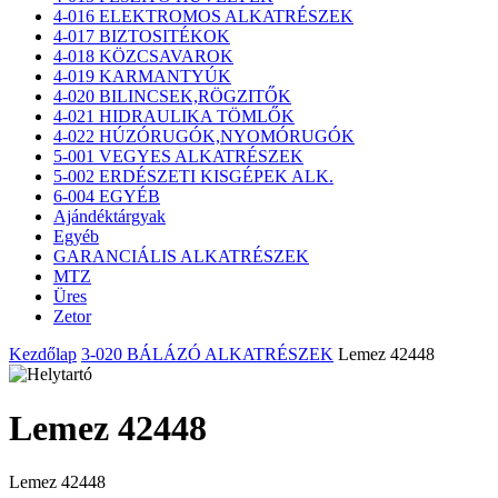
4-016 ELEKTROMOS ALKATRÉSZEK
4-017 BIZTOSITÉKOK
4-018 KÖZCSAVAROK
4-019 KARMANTYÚK
4-020 BILINCSEK,RÖGZITŐK
4-021 HIDRAULIKA TÖMLŐK
4-022 HÚZÓRUGÓK,NYOMÓRUGÓK
5-001 VEGYES ALKATRÉSZEK
5-002 ERDÉSZETI KISGÉPEK ALK.
6-004 EGYÉB
Ajándéktárgyak
Egyéb
GARANCIÁLIS ALKATRÉSZEK
MTZ
Üres
Zetor
Kezdőlap
3-020 BÁLÁZÓ ALKATRÉSZEK
Lemez 42448
Lemez 42448
Lemez 42448