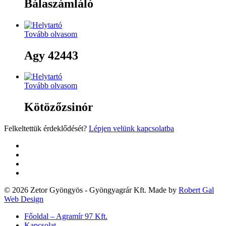
Bálaszámláló
Tovább olvasom
Agy 42443
Tovább olvasom
Kötözőzsinór
Felkeltettük érdeklődését?
Lépjen velünk kapcsolatba
twitter
facebook
google-
plus
yelp
© 2026 Zetor Gyöngyös - Gyöngyagrár Kft. Made by
Robert Gal
Web Design
Close
Főoldal – Agramír 97 Kft.
Menu
Kapcsolat