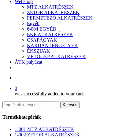
Webshop
MTZ ALKATRÉSZEK
ZETOR ALKATRÉSZEK
PERMETEZŐ ALKATRÉSZEK
Egyéb
6-004 EGYÉB
EKE ALKATRÉSZEK
CSAPÁGYAK
KARDÁNTENGELYEK
ÉKSZIJAK
VETŐGÉP ALKATRÉSZEK
ÁTK pályázat
facebook
search
0
was successfully added to your cart.
Keresés
Keresés
a
következőre:
Termékkategóriák
1-001 MTZ ALKATRÉSZEK
1-002 ZETOR ALKATRÉSZEK