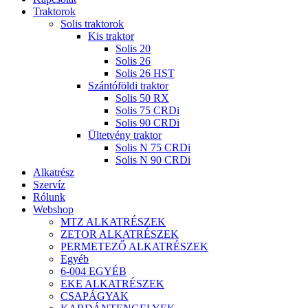
Traktorok
Solis traktorok
Kis traktor
Solis 20
Solis 26
Solis 26 HST
Szántóföldi traktor
Solis 50 RX
Solis 75 CRDi
Solis 90 CRDi
Ültetvény traktor
Solis N 75 CRDi
Solis N 90 CRDi
Alkatrész
Szervíz
Rólunk
Webshop
MTZ ALKATRÉSZEK
ZETOR ALKATRÉSZEK
PERMETEZŐ ALKATRÉSZEK
Egyéb
6-004 EGYÉB
EKE ALKATRÉSZEK
CSAPÁGYAK