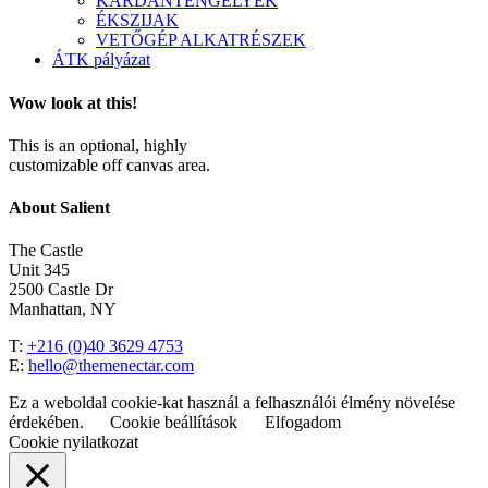
KARDÁNTENGELYEK
ÉKSZIJAK
VETŐGÉP ALKATRÉSZEK
ÁTK pályázat
Wow look at this!
This is an optional, highly
customizable off canvas area.
About Salient
The Castle
Unit 345
2500 Castle Dr
Manhattan, NY
T:
+216 (0)40 3629 4753
E:
hello@themenectar.com
Ez a weboldal cookie-kat használ a felhasználói élmény növelése
érdekében.
Cookie beállítások
Elfogadom
Cookie nyilatkozat