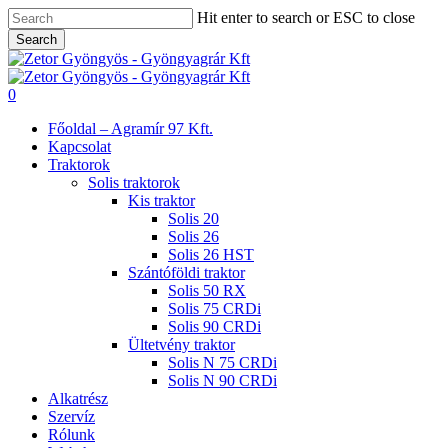
Skip
Hit enter to search or ESC to close
to
Search
main
Close
content
Search
search
0
Menu
Főoldal – Agramír 97 Kft.
Kapcsolat
Traktorok
Solis traktorok
Kis traktor
Solis 20
Solis 26
Solis 26 HST
Szántóföldi traktor
Solis 50 RX
Solis 75 CRDi
Solis 90 CRDi
Ültetvény traktor
Solis N 75 CRDi
Solis N 90 CRDi
Alkatrész
Szervíz
Rólunk