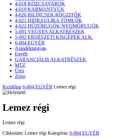
4-018 KÖZCSAVAROK
4-019 KARMANTYÚK
4-020 BILINCSEK,RÖGZITŐK
4-021 HIDRAULIKA TÖMLŐK
4-022 HÚZÓRUGÓK,NYOMÓRUGÓK
5-001 VEGYES ALKATRÉSZEK
5-002 ERDÉSZETI KISGÉPEK ALK.
6-004 EGYÉB
Ajándéktárgyak
Egyéb
GARANCIÁLIS ALKATRÉSZEK
MTZ
Üres
Zetor
Kezdőlap
6-004 EGYÉB
Lemez régi
Lemez régi
Lemez régi
Cikkszám:
Lemez régi
Kategória:
6-004 EGYÉB