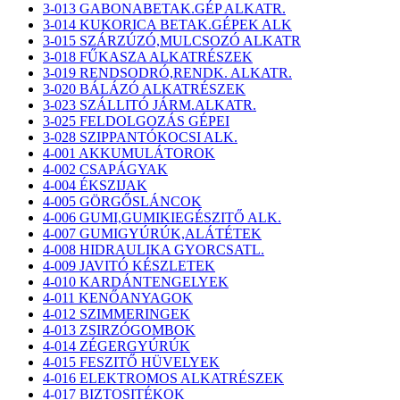
3-013 GABONABETAK.GÉP ALKATR.
3-014 KUKORICA BETAK.GÉPEK ALK
3-015 SZÁRZÚZÓ,MULCSOZÓ ALKATR
3-018 FŰKASZA ALKATRÉSZEK
3-019 RENDSODRÓ,RENDK. ALKATR.
3-020 BÁLÁZÓ ALKATRÉSZEK
3-023 SZÁLLITÓ JÁRM.ALKATR.
3-025 FELDOLGOZÁS GÉPEI
3-028 SZIPPANTÓKOCSI ALK.
4-001 AKKUMULÁTOROK
4-002 CSAPÁGYAK
4-004 ÉKSZIJAK
4-005 GÖRGŐSLÁNCOK
4-006 GUMI,GUMIKIEGÉSZITŐ ALK.
4-007 GUMIGYÚRÚK,ALÁTÉTEK
4-008 HIDRAULIKA GYORCSATL.
4-009 JAVITÓ KÉSZLETEK
4-010 KARDÁNTENGELYEK
4-011 KENŐANYAGOK
4-012 SZIMMERINGEK
4-013 ZSIRZÓGOMBOK
4-014 ZÉGERGYÚRÚK
4-015 FESZITŐ HÜVELYEK
4-016 ELEKTROMOS ALKATRÉSZEK
4-017 BIZTOSITÉKOK