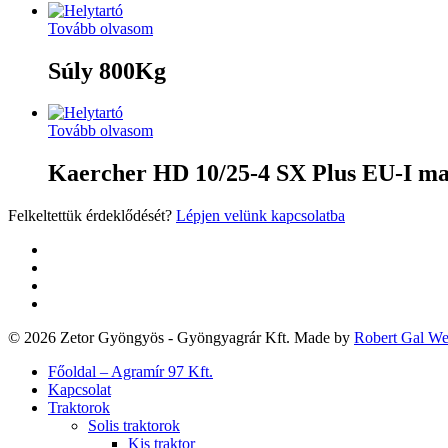
Tovább olvasom
Súly 800Kg
Tovább olvasom
Kaercher HD 10/25-4 SX Plus EU-I m
Felkeltettük érdeklődését?
Lépjen velünk kapcsolatba
twitter
facebook
google-
plus
yelp
© 2026 Zetor Gyöngyös - Gyöngyagrár Kft. Made by
Robert Gal W
Close
Főoldal – Agramír 97 Kft.
Menu
Kapcsolat
Traktorok
Solis traktorok
Kis traktor