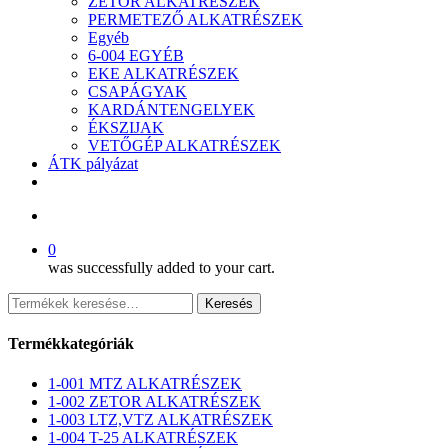
ZETOR ALKATRÉSZEK
PERMETEZŐ ALKATRÉSZEK
Egyéb
6-004 EGYÉB
EKE ALKATRÉSZEK
CSAPÁGYAK
KARDÁNTENGELYEK
ÉKSZIJAK
VETŐGÉP ALKATRÉSZEK
ÁTK pályázat
facebook
search
0
was successfully added to your cart.
Keresés
Keresés
a
következőre:
Termékkategóriák
1-001 MTZ ALKATRÉSZEK
1-002 ZETOR ALKATRÉSZEK
1-003 LTZ,VTZ ALKATRÉSZEK
1-004 T-25 ALKATRÉSZEK