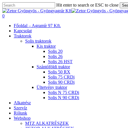
Skip
Hit enter to search or ESC to close
Sea
to
Close
main
Search
search
0
content
Menu
Főoldal – Agramír 97 Kft.
Kapcsolat
Traktorok
Solis traktorok
Kis traktor
Solis 20
Solis 26
Solis 26 HST
Szántóföldi traktor
Solis 50 RX
Solis 75 CRDi
Solis 90 CRDi
Ültetvény traktor
Solis N 75 CRDi
Solis N 90 CRDi
Alkatrész
Szervíz
Rólunk
Webshop
MTZ ALKATRÉSZEK