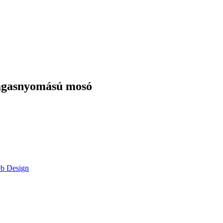
agasnyomású mosó
eb Design