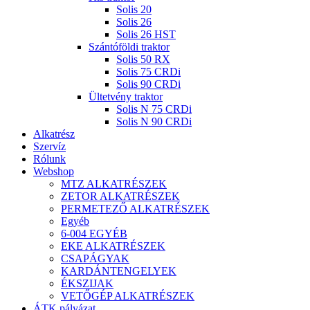
Solis 20
Solis 26
Solis 26 HST
Szántóföldi traktor
Solis 50 RX
Solis 75 CRDi
Solis 90 CRDi
Ültetvény traktor
Solis N 75 CRDi
Solis N 90 CRDi
Alkatrész
Szervíz
Rólunk
Webshop
MTZ ALKATRÉSZEK
ZETOR ALKATRÉSZEK
PERMETEZŐ ALKATRÉSZEK
Egyéb
6-004 EGYÉB
EKE ALKATRÉSZEK
CSAPÁGYAK
KARDÁNTENGELYEK
ÉKSZIJAK
VETŐGÉP ALKATRÉSZEK
ÁTK pályázat