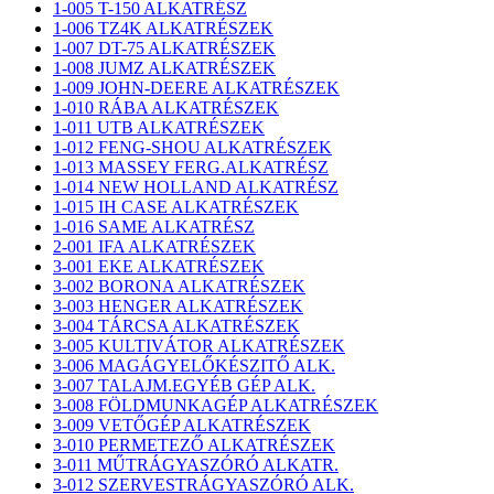
1-005 T-150 ALKATRÉSZ
1-006 TZ4K ALKATRÉSZEK
1-007 DT-75 ALKATRÉSZEK
1-008 JUMZ ALKATRÉSZEK
1-009 JOHN-DEERE ALKATRÉSZEK
1-010 RÁBA ALKATRÉSZEK
1-011 UTB ALKATRÉSZEK
1-012 FENG-SHOU ALKATRÉSZEK
1-013 MASSEY FERG.ALKATRÉSZ
1-014 NEW HOLLAND ALKATRÉSZ
1-015 IH CASE ALKATRÉSZEK
1-016 SAME ALKATRÉSZ
2-001 IFA ALKATRÉSZEK
3-001 EKE ALKATRÉSZEK
3-002 BORONA ALKATRÉSZEK
3-003 HENGER ALKATRÉSZEK
3-004 TÁRCSA ALKATRÉSZEK
3-005 KULTIVÁTOR ALKATRÉSZEK
3-006 MAGÁGYELŐKÉSZITŐ ALK.
3-007 TALAJM.EGYÉB GÉP ALK.
3-008 FÖLDMUNKAGÉP ALKATRÉSZEK
3-009 VETŐGÉP ALKATRÉSZEK
3-010 PERMETEZŐ ALKATRÉSZEK
3-011 MŰTRÁGYASZÓRÓ ALKATR.
3-012 SZERVESTRÁGYASZÓRÓ ALK.