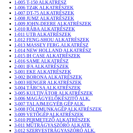
1-005 T-150 ALKATRÉSZ
1-006 TZ4K ALKATRÉSZEK
1-007 DT-75 ALKATRÉSZEK
1-008 JUMZ ALKATRÉSZEK
1-009 JOHN-DEERE ALKATRÉSZEK
1-010 RÁBA ALKATRÉSZEK
1-011 UTB ALKATRÉSZEK
1-012 FENG-SHOU ALKATRÉSZEK
1-013 MASSEY FERG.ALKATRÉSZ
1-014 NEW HOLLAND ALKATRÉSZ
1-015 IH CASE ALKATRÉSZEK
1-016 SAME ALKATRÉSZ
2-001 IFA ALKATRÉSZEK
3-001 EKE ALKATRÉSZEK
3-002 BORONA ALKATRÉSZEK
3-003 HENGER ALKATRÉSZEK
3-004 TÁRCSA ALKATRÉSZEK
3-005 KULTIVÁTOR ALKATRÉSZEK
3-006 MAGÁGYELŐKÉSZITŐ ALK.
3-007 TALAJM.EGYÉB GÉP ALK.
3-008 FÖLDMUNKAGÉP ALKATRÉSZEK
3-009 VETŐGÉP ALKATRÉSZEK
3-010 PERMETEZŐ ALKATRÉSZEK
3-011 MŰTRÁGYASZÓRÓ ALKATR.
3-012 SZERVESTRÁGYASZÓRÓ ALK.