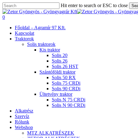
Skip
Hit enter to search or ESC to close
Sea
to
Close
main
Search
search
0
content
Menu
Főoldal – Agramír 97 Kft.
Kapcsolat
Traktorok
Solis traktorok
Kis traktor
Solis 20
Solis 26
Solis 26 HST
Szántóföldi traktor
Solis 50 RX
Solis 75 CRDi
Solis 90 CRDi
Ültetvény traktor
Solis N 75 CRDi
Solis N 90 CRDi
Alkatrész
Szervíz
Rólunk
Webshop
MTZ ALKATRÉSZEK