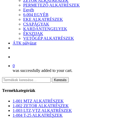
ZETOR ALKATRÉSZEK
PERMETEZŐ ALKATRÉSZEK
Egyéb
6-004 EGYÉB
EKE ALKATRÉSZEK
CSAPÁGYAK
KARDÁNTENGELYEK
ÉKSZIJAK
VETŐGÉP ALKATRÉSZEK
ÁTK pályázat
facebook
search
0
was successfully added to your cart.
Keresés
Keresés
a
következőre:
Termékkategóriák
1-001 MTZ ALKATRÉSZEK
1-002 ZETOR ALKATRÉSZEK
1-003 LTZ,VTZ ALKATRÉSZEK
1-004 T-25 ALKATRÉSZEK