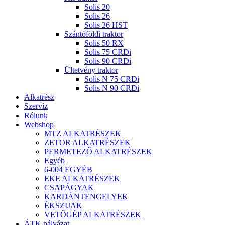
Solis 20
Solis 26
Solis 26 HST
Szántóföldi traktor
Solis 50 RX
Solis 75 CRDi
Solis 90 CRDi
Ültetvény traktor
Solis N 75 CRDi
Solis N 90 CRDi
Alkatrész
Szervíz
Rólunk
Webshop
MTZ ALKATRÉSZEK
ZETOR ALKATRÉSZEK
PERMETEZŐ ALKATRÉSZEK
Egyéb
6-004 EGYÉB
EKE ALKATRÉSZEK
CSAPÁGYAK
KARDÁNTENGELYEK
ÉKSZIJAK
VETŐGÉP ALKATRÉSZEK
ÁTK pályázat