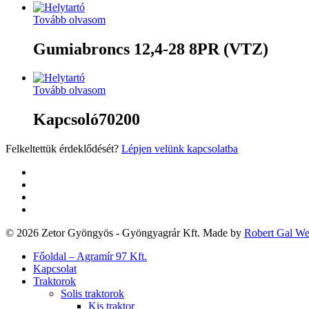
Tovább olvasom
Gumiabroncs 12,4-28 8PR (VTZ)
Tovább olvasom
Kapcsoló70200
Felkeltettük érdeklődését?
Lépjen velünk kapcsolatba
twitter
facebook
google-
plus
yelp
© 2026 Zetor Gyöngyös - Gyöngyagrár Kft. Made by
Robert Gal W
Close
Főoldal – Agramír 97 Kft.
Menu
Kapcsolat
Traktorok
Solis traktorok
Kis traktor