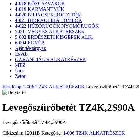
4-018 KÖZCSAVAROK
4-019 KARMANTYÚK
4-020 BILINCSEK,RÖGZITŐK
4-021 HIDRAULIKA TÖMLŐK
4-022 HÚZÓRUGÓK,NYOMÓRUGÓK
5-001 VEGYES ALKATRÉSZEK
5-002 ERDÉSZETI KISGÉPEK ALK.
6-004 EGYÉB
Ajándéktárgyak
Egyéb
GARANCIÁLIS ALKATRÉSZEK
MTZ
Üres
Zetor
Kezdőlap
1-006 TZ4K ALKATRÉSZEK
Levegőszűrőbetét TZ4K,
Levegőszűrőbetét TZ4K,2S90A
Levegőszűrőbetét TZ4K,2S90A
Cikkszám:
12011B
Kategória:
1-006 TZ4K ALKATRÉSZEK