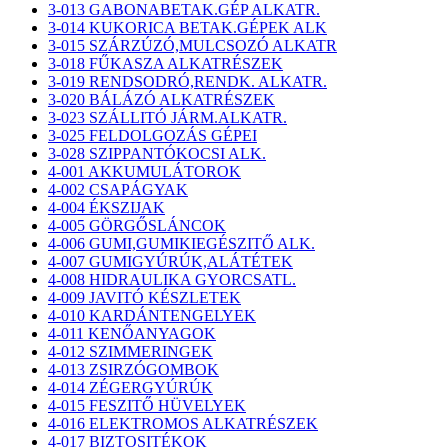
3-013 GABONABETAK.GÉP ALKATR.
3-014 KUKORICA BETAK.GÉPEK ALK
3-015 SZÁRZÚZÓ,MULCSOZÓ ALKATR
3-018 FŰKASZA ALKATRÉSZEK
3-019 RENDSODRÓ,RENDK. ALKATR.
3-020 BÁLÁZÓ ALKATRÉSZEK
3-023 SZÁLLITÓ JÁRM.ALKATR.
3-025 FELDOLGOZÁS GÉPEI
3-028 SZIPPANTÓKOCSI ALK.
4-001 AKKUMULÁTOROK
4-002 CSAPÁGYAK
4-004 ÉKSZIJAK
4-005 GÖRGŐSLÁNCOK
4-006 GUMI,GUMIKIEGÉSZITŐ ALK.
4-007 GUMIGYÚRÚK,ALÁTÉTEK
4-008 HIDRAULIKA GYORCSATL.
4-009 JAVITÓ KÉSZLETEK
4-010 KARDÁNTENGELYEK
4-011 KENŐANYAGOK
4-012 SZIMMERINGEK
4-013 ZSIRZÓGOMBOK
4-014 ZÉGERGYÚRÚK
4-015 FESZITŐ HÜVELYEK
4-016 ELEKTROMOS ALKATRÉSZEK
4-017 BIZTOSITÉKOK