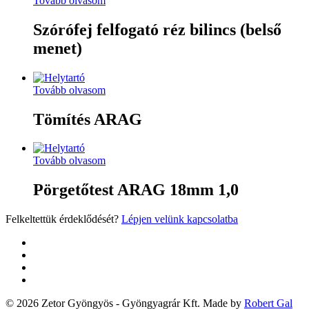
Tovább olvasom
Szórófej felfogató réz bilincs (belső
menet)
Tovább olvasom
Tömítés ARAG
Tovább olvasom
Pörgetőtest ARAG 18mm 1,0
Felkeltettük érdeklődését?
Lépjen velünk kapcsolatba
twitter
facebook
google-
plus
yelp
© 2026 Zetor Gyöngyös - Gyöngyagrár Kft. Made by
Robert Gal