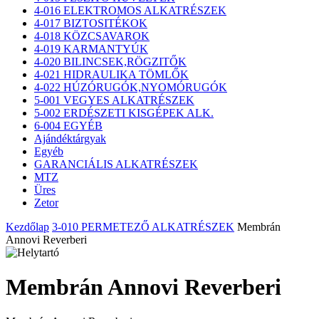
4-016 ELEKTROMOS ALKATRÉSZEK
4-017 BIZTOSITÉKOK
4-018 KÖZCSAVAROK
4-019 KARMANTYÚK
4-020 BILINCSEK,RÖGZITŐK
4-021 HIDRAULIKA TÖMLŐK
4-022 HÚZÓRUGÓK,NYOMÓRUGÓK
5-001 VEGYES ALKATRÉSZEK
5-002 ERDÉSZETI KISGÉPEK ALK.
6-004 EGYÉB
Ajándéktárgyak
Egyéb
GARANCIÁLIS ALKATRÉSZEK
MTZ
Üres
Zetor
Kezdőlap
3-010 PERMETEZŐ ALKATRÉSZEK
Membrán
Annovi Reverberi
Membrán Annovi Reverberi