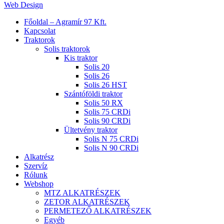
Web Design
Close
Főoldal – Agramír 97 Kft.
Menu
Kapcsolat
Traktorok
Solis traktorok
Kis traktor
Solis 20
Solis 26
Solis 26 HST
Szántóföldi traktor
Solis 50 RX
Solis 75 CRDi
Solis 90 CRDi
Ültetvény traktor
Solis N 75 CRDi
Solis N 90 CRDi
Alkatrész
Szervíz
Rólunk
Webshop
MTZ ALKATRÉSZEK
ZETOR ALKATRÉSZEK
PERMETEZŐ ALKATRÉSZEK
Egyéb