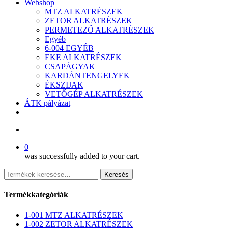
Webshop
MTZ ALKATRÉSZEK
ZETOR ALKATRÉSZEK
PERMETEZŐ ALKATRÉSZEK
Egyéb
6-004 EGYÉB
EKE ALKATRÉSZEK
CSAPÁGYAK
KARDÁNTENGELYEK
ÉKSZIJAK
VETŐGÉP ALKATRÉSZEK
ÁTK pályázat
facebook
search
0
was successfully added to your cart.
Keresés
Keresés
a
következőre:
Termékkategóriák
1-001 MTZ ALKATRÉSZEK
1-002 ZETOR ALKATRÉSZEK