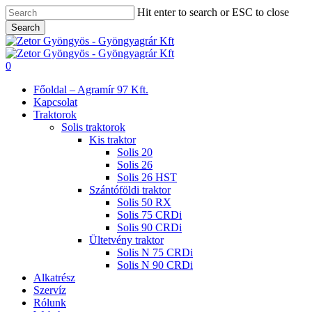
Skip
Hit enter to search or ESC to close
to
Search
main
Close
content
Search
search
0
Menu
Főoldal – Agramír 97 Kft.
Kapcsolat
Traktorok
Solis traktorok
Kis traktor
Solis 20
Solis 26
Solis 26 HST
Szántóföldi traktor
Solis 50 RX
Solis 75 CRDi
Solis 90 CRDi
Ültetvény traktor
Solis N 75 CRDi
Solis N 90 CRDi
Alkatrész
Szervíz
Rólunk