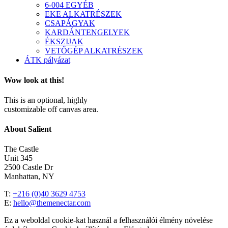
6-004 EGYÉB
EKE ALKATRÉSZEK
CSAPÁGYAK
KARDÁNTENGELYEK
ÉKSZIJAK
VETŐGÉP ALKATRÉSZEK
ÁTK pályázat
Wow look at this!
This is an optional, highly
customizable off canvas area.
About Salient
The Castle
Unit 345
2500 Castle Dr
Manhattan, NY
T:
+216 (0)40 3629 4753
E:
hello@themenectar.com
Ez a weboldal cookie-kat használ a felhasználói élmény növelése