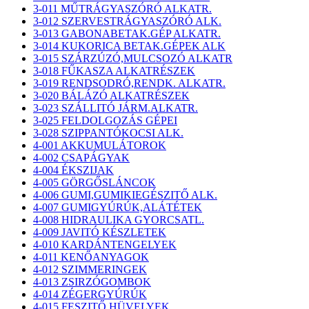
3-011 MŰTRÁGYASZÓRÓ ALKATR.
3-012 SZERVESTRÁGYASZÓRÓ ALK.
3-013 GABONABETAK.GÉP ALKATR.
3-014 KUKORICA BETAK.GÉPEK ALK
3-015 SZÁRZÚZÓ,MULCSOZÓ ALKATR
3-018 FŰKASZA ALKATRÉSZEK
3-019 RENDSODRÓ,RENDK. ALKATR.
3-020 BÁLÁZÓ ALKATRÉSZEK
3-023 SZÁLLITÓ JÁRM.ALKATR.
3-025 FELDOLGOZÁS GÉPEI
3-028 SZIPPANTÓKOCSI ALK.
4-001 AKKUMULÁTOROK
4-002 CSAPÁGYAK
4-004 ÉKSZIJAK
4-005 GÖRGŐSLÁNCOK
4-006 GUMI,GUMIKIEGÉSZITŐ ALK.
4-007 GUMIGYÚRÚK,ALÁTÉTEK
4-008 HIDRAULIKA GYORCSATL.
4-009 JAVITÓ KÉSZLETEK
4-010 KARDÁNTENGELYEK
4-011 KENŐANYAGOK
4-012 SZIMMERINGEK
4-013 ZSIRZÓGOMBOK
4-014 ZÉGERGYÚRÚK
4-015 FESZITŐ HÜVELYEK