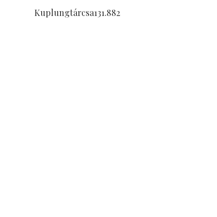
Tovább Olvasom
Kuplungtárcsa131.882