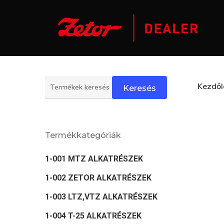
Skip
to
main
content
Keresés
Kezdő
Keresés
a
következőre:
Termékkategóriák
1-001 MTZ ALKATRÉSZEK
1-002 ZETOR ALKATRÉSZEK
1-003 LTZ,VTZ ALKATRÉSZEK
1-004 T-25 ALKATRÉSZEK