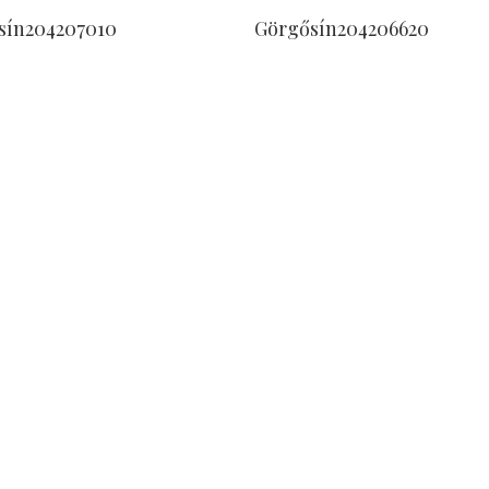
Tovább Olvasom
Tovább Olvasom
sín204207010
Görgősín204206620