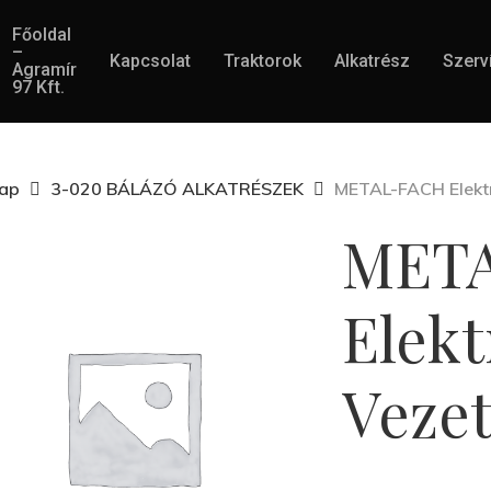
Főoldal
–
Kapcsolat
Traktorok
Alkatrész
Szerv
Agramír
97 Kft.
lap
3-020 BÁLÁZÓ ALKATRÉSZEK
METAL-FACH Elekt
MET
Elek
Veze