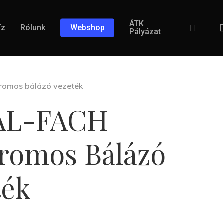
ÁTK
Facebook
íz
Rólunk
Webshop
Pályázat
romos bálázó vezeték
AL-FACH
tromos Bálázó
ték