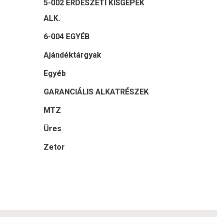
5-002 ERDÉSZETI KISGÉPEK
ALK.
6-004 EGYÉB
Ajándéktárgyak
Egyéb
GARANCIÁLIS ALKATRÉSZEK
MTZ
Üres
Zetor
Felkeltet