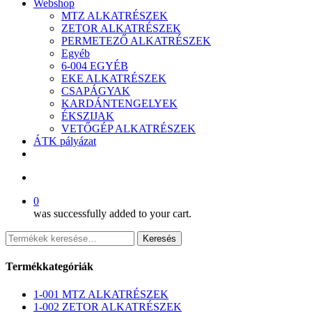
Webshop
MTZ ALKATRÉSZEK
ZETOR ALKATRÉSZEK
PERMETEZŐ ALKATRÉSZEK
Egyéb
6-004 EGYÉB
EKE ALKATRÉSZEK
CSAPÁGYAK
KARDÁNTENGELYEK
ÉKSZIJAK
VETŐGÉP ALKATRÉSZEK
ÁTK pályázat
facebook
search
0
was successfully added to your cart.
Keresés
Keresés
a
következőre:
Termékkategóriák
1-001 MTZ ALKATRÉSZEK
1-002 ZETOR ALKATRÉSZEK