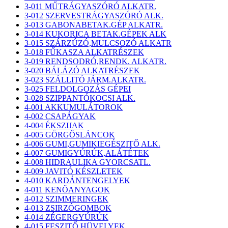
3-011 MŰTRÁGYASZÓRÓ ALKATR.
3-012 SZERVESTRÁGYASZÓRÓ ALK.
3-013 GABONABETAK.GÉP ALKATR.
3-014 KUKORICA BETAK.GÉPEK ALK
3-015 SZÁRZÚZÓ,MULCSOZÓ ALKATR
3-018 FŰKASZA ALKATRÉSZEK
3-019 RENDSODRÓ,RENDK. ALKATR.
3-020 BÁLÁZÓ ALKATRÉSZEK
3-023 SZÁLLITÓ JÁRM.ALKATR.
3-025 FELDOLGOZÁS GÉPEI
3-028 SZIPPANTÓKOCSI ALK.
4-001 AKKUMULÁTOROK
4-002 CSAPÁGYAK
4-004 ÉKSZIJAK
4-005 GÖRGŐSLÁNCOK
4-006 GUMI,GUMIKIEGÉSZITŐ ALK.
4-007 GUMIGYÚRÚK,ALÁTÉTEK
4-008 HIDRAULIKA GYORCSATL.
4-009 JAVITÓ KÉSZLETEK
4-010 KARDÁNTENGELYEK
4-011 KENŐANYAGOK
4-012 SZIMMERINGEK
4-013 ZSIRZÓGOMBOK
4-014 ZÉGERGYÚRÚK
4-015 FESZITŐ HÜVELYEK