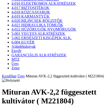
4-016 ELEKTROMOS ALKATRÉSZEK
4-017 BIZTOSITÉKOK
4-018 KÖZCSAVAROK
4-019 KARMANTYÚK
4-020 BILINCSEK,RÖGZITŐK
4-021 HIDRAULIKA TÖMLŐK
4-022 HÚZÓRUGÓK,NYOMÓRUGÓK
5-001 VEGYES ALKATRÉSZEK
5-002 ERDÉSZETI KISGÉPEK ALK.
6-004 EGYÉB
Ajándéktárgyak
Egyéb
GARANCIÁLIS ALKATRÉSZEK
MTZ
Üres
Zetor
Kezdőlap
Üres
Mituran AVK-2,2 függesztett kultivátor ( M221804)
Mituran AVK-2,2 függesztett
kultivátor ( M221804)