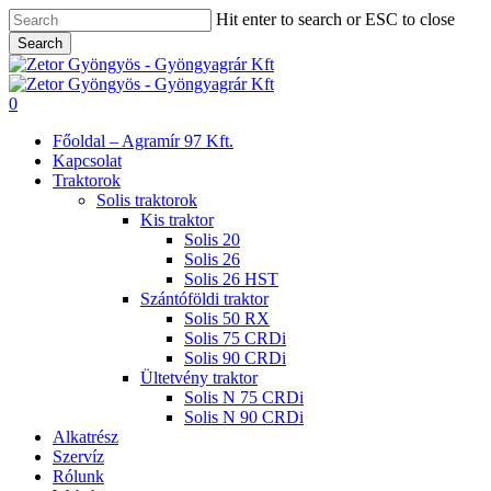
Skip
Hit enter to search or ESC to close
to
Search
main
Close
content
Search
search
0
Menu
Főoldal – Agramír 97 Kft.
Kapcsolat
Traktorok
Solis traktorok
Kis traktor
Solis 20
Solis 26
Solis 26 HST
Szántóföldi traktor
Solis 50 RX
Solis 75 CRDi
Solis 90 CRDi
Ültetvény traktor
Solis N 75 CRDi
Solis N 90 CRDi
Alkatrész
Szervíz
Rólunk