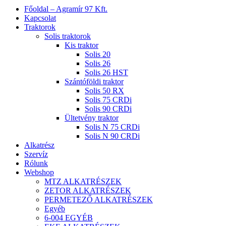
Close
Főoldal – Agramír 97 Kft.
Menu
Kapcsolat
Traktorok
Solis traktorok
Kis traktor
Solis 20
Solis 26
Solis 26 HST
Szántóföldi traktor
Solis 50 RX
Solis 75 CRDi
Solis 90 CRDi
Ültetvény traktor
Solis N 75 CRDi
Solis N 90 CRDi
Alkatrész
Szervíz
Rólunk
Webshop
MTZ ALKATRÉSZEK
ZETOR ALKATRÉSZEK
PERMETEZŐ ALKATRÉSZEK
Egyéb
6-004 EGYÉB