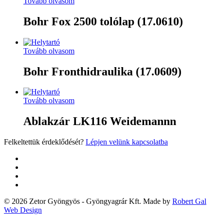
Tovább olvasom
Bohr Fox 2500 tolólap (17.0610)
Tovább olvasom
Bohr Fronthidraulika (17.0609)
Tovább olvasom
Ablakzár LK116 Weidemannn
Felkeltettük érdeklődését?
Lépjen velünk kapcsolatba
twitter
facebook
google-
plus
yelp
© 2026 Zetor Gyöngyös - Gyöngyagrár Kft. Made by
Robert Gal
Web Design