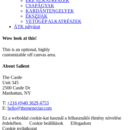
EKE ALKATRÉSZEK
CSAPÁGYAK
KARDÁNTENGELYEK
ÉKSZIJAK
VETŐGÉP ALKATRÉSZEK
ÁTK pályázat
Wow look at this!
This is an optional, highly
customizable off canvas area.
About Salient
The Castle
Unit 345
2500 Castle Dr
Manhattan, NY
T:
+216 (0)40 3629 4753
E:
hello@themenectar.com
Ez a weboldal cookie-kat használ a felhasználói élmény növelése
érdekében.
Cookie beállítások
Elfogadom
Cookie nyilatkozat