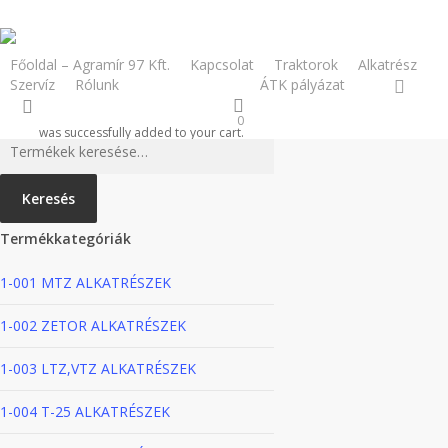
Skip
to
main
Főoldal – Agramír 97 Kft.
Kapcsolat
Traktorok
Alkatrész
facebook
Szervíz
Rólunk
Webshop
ÁTK pályázat
content
search
0
was successfully added to your cart.
Keresés
a
következőre:
Keresés
Termékkategóriák
1-001 MTZ ALKATRÉSZEK
1-002 ZETOR ALKATRÉSZEK
1-003 LTZ,VTZ ALKATRÉSZEK
1-004 T-25 ALKATRÉSZEK