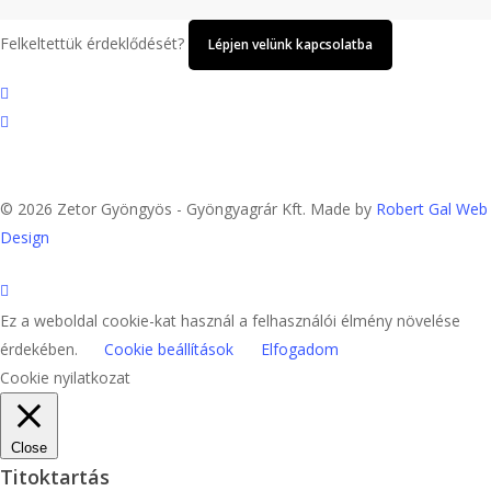
Felkeltettük érdeklődését?
Lépjen velünk kapcsolatba
twitter
facebook
google-
plus
yelp
© 2026 Zetor Gyöngyös - Gyöngyagrár Kft. Made by
Robert Gal Web
Design
Ez a weboldal cookie-kat használ a felhasználói élmény növelése
érdekében.
Cookie beállítások
Elfogadom
Cookie nyilatkozat
Close
Titoktartás