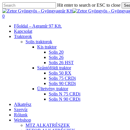
Skip
Hit enter to search or ESC to close
Sea
to
Close
main
Search
search
0
content
Menu
Főoldal – Agramír 97 Kft.
Kapcsolat
Traktorok
Solis traktorok
Kis traktor
Solis 20
Solis 26
Solis 26 HST
Szántóföldi traktor
Solis 50 RX
Solis 75 CRDi
Solis 90 CRDi
Ültetvény traktor
Solis N 75 CRDi
Solis N 90 CRDi
Alkatrész
Szervíz
Rólunk
Webshop
MTZ ALKATRÉSZEK