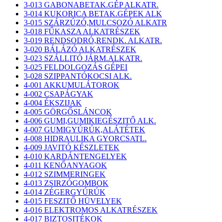
3-013 GABONABETAK.GÉP ALKATR.
3-014 KUKORICA BETAK.GÉPEK ALK
3-015 SZÁRZÚZÓ,MULCSOZÓ ALKATR
3-018 FŰKASZA ALKATRÉSZEK
3-019 RENDSODRÓ,RENDK. ALKATR.
3-020 BÁLÁZÓ ALKATRÉSZEK
3-023 SZÁLLITÓ JÁRM.ALKATR.
3-025 FELDOLGOZÁS GÉPEI
3-028 SZIPPANTÓKOCSI ALK.
4-001 AKKUMULÁTOROK
4-002 CSAPÁGYAK
4-004 ÉKSZIJAK
4-005 GÖRGŐSLÁNCOK
4-006 GUMI,GUMIKIEGÉSZITŐ ALK.
4-007 GUMIGYÚRÚK,ALÁTÉTEK
4-008 HIDRAULIKA GYORCSATL.
4-009 JAVITÓ KÉSZLETEK
4-010 KARDÁNTENGELYEK
4-011 KENŐANYAGOK
4-012 SZIMMERINGEK
4-013 ZSIRZÓGOMBOK
4-014 ZÉGERGYÚRÚK
4-015 FESZITŐ HÜVELYEK
4-016 ELEKTROMOS ALKATRÉSZEK
4-017 BIZTOSITÉKOK