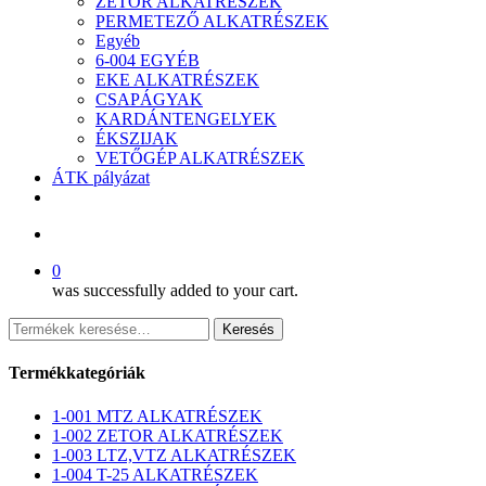
ZETOR ALKATRÉSZEK
PERMETEZŐ ALKATRÉSZEK
Egyéb
6-004 EGYÉB
EKE ALKATRÉSZEK
CSAPÁGYAK
KARDÁNTENGELYEK
ÉKSZIJAK
VETŐGÉP ALKATRÉSZEK
ÁTK pályázat
facebook
search
0
was successfully added to your cart.
Keresés
Keresés
a
következőre:
Termékkategóriák
1-001 MTZ ALKATRÉSZEK
1-002 ZETOR ALKATRÉSZEK
1-003 LTZ,VTZ ALKATRÉSZEK
1-004 T-25 ALKATRÉSZEK