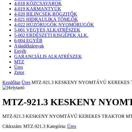
4-018 KÖZCSAVAROK
4-019 KARMANTYÚK
4-020 BILINCSEK,RÖGZITŐK
4-021 HIDRAULIKA TÖMLŐK
4-022 HÚZÓRUGÓK,NYOMÓRUGÓK
5-001 VEGYES ALKATRÉSZEK
5-002 ERDÉSZETI KISGÉPEK ALK.
6-004 EGYÉB
Ajándéktárgyak
Egyéb
GARANCIÁLIS ALKATRÉSZEK
MTZ
Üres
Zetor
Kezdőlap
Üres
MTZ-921.3 KESKENY NYOMTÁVÚ KEREKES 
MTZ-921.3 KESKENY NYOM
MTZ-921.3 KESKENY NYOMTÁVÚ KEREKES TRAKTOR MTZ
Cikkszám:
MTZ-921.3
Kategória:
Üres