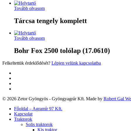
Tovább olvasom
Tárcsa tengely komplett
Tovább olvasom
Bohr Fox 2500 tolólap (17.0610)
Felkeltettük érdeklődését?
Lépjen velünk kapcsolatba
twitter
facebook
google-
plus
yelp
© 2026 Zetor Gyöngyös - Gyöngyagrár Kft. Made by
Robert Gal W
Close
Főoldal – Agramír 97 Kft.
Menu
Kapcsolat
Traktorok
Solis traktorok
Kis traktor