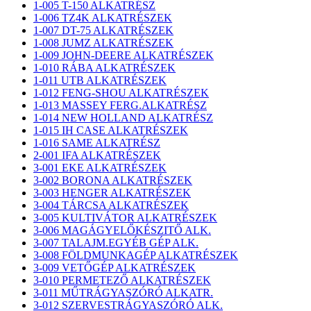
1-005 T-150 ALKATRÉSZ
1-006 TZ4K ALKATRÉSZEK
1-007 DT-75 ALKATRÉSZEK
1-008 JUMZ ALKATRÉSZEK
1-009 JOHN-DEERE ALKATRÉSZEK
1-010 RÁBA ALKATRÉSZEK
1-011 UTB ALKATRÉSZEK
1-012 FENG-SHOU ALKATRÉSZEK
1-013 MASSEY FERG.ALKATRÉSZ
1-014 NEW HOLLAND ALKATRÉSZ
1-015 IH CASE ALKATRÉSZEK
1-016 SAME ALKATRÉSZ
2-001 IFA ALKATRÉSZEK
3-001 EKE ALKATRÉSZEK
3-002 BORONA ALKATRÉSZEK
3-003 HENGER ALKATRÉSZEK
3-004 TÁRCSA ALKATRÉSZEK
3-005 KULTIVÁTOR ALKATRÉSZEK
3-006 MAGÁGYELŐKÉSZITŐ ALK.
3-007 TALAJM.EGYÉB GÉP ALK.
3-008 FÖLDMUNKAGÉP ALKATRÉSZEK
3-009 VETŐGÉP ALKATRÉSZEK
3-010 PERMETEZŐ ALKATRÉSZEK
3-011 MŰTRÁGYASZÓRÓ ALKATR.
3-012 SZERVESTRÁGYASZÓRÓ ALK.