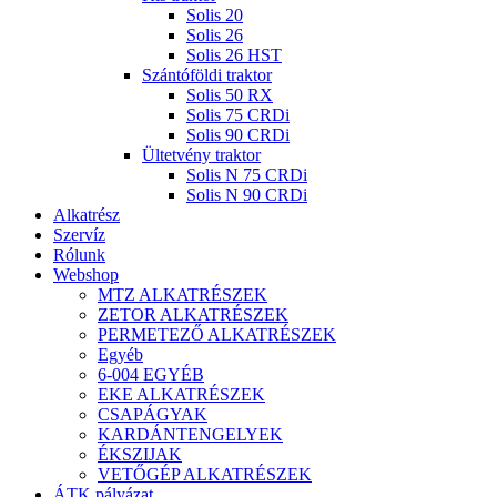
Solis 20
Solis 26
Solis 26 HST
Szántóföldi traktor
Solis 50 RX
Solis 75 CRDi
Solis 90 CRDi
Ültetvény traktor
Solis N 75 CRDi
Solis N 90 CRDi
Alkatrész
Szervíz
Rólunk
Webshop
MTZ ALKATRÉSZEK
ZETOR ALKATRÉSZEK
PERMETEZŐ ALKATRÉSZEK
Egyéb
6-004 EGYÉB
EKE ALKATRÉSZEK
CSAPÁGYAK
KARDÁNTENGELYEK
ÉKSZIJAK
VETŐGÉP ALKATRÉSZEK
ÁTK pályázat