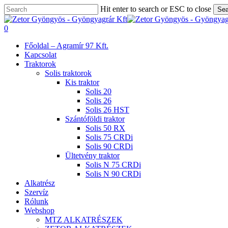
Skip
Hit enter to search or ESC to close
Sea
to
Close
main
Search
search
0
content
Menu
Főoldal – Agramír 97 Kft.
Kapcsolat
Traktorok
Solis traktorok
Kis traktor
Solis 20
Solis 26
Solis 26 HST
Szántóföldi traktor
Solis 50 RX
Solis 75 CRDi
Solis 90 CRDi
Ültetvény traktor
Solis N 75 CRDi
Solis N 90 CRDi
Alkatrész
Szervíz
Rólunk
Webshop
MTZ ALKATRÉSZEK