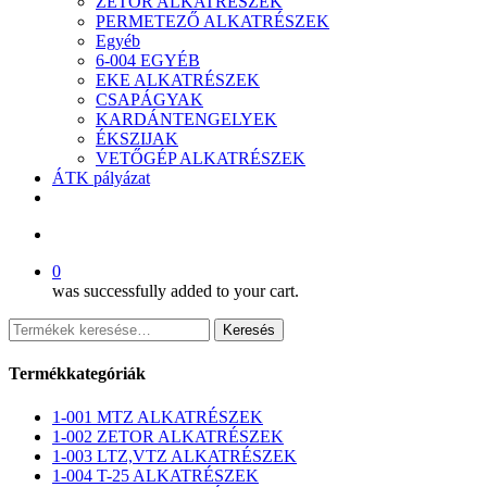
ZETOR ALKATRÉSZEK
PERMETEZŐ ALKATRÉSZEK
Egyéb
6-004 EGYÉB
EKE ALKATRÉSZEK
CSAPÁGYAK
KARDÁNTENGELYEK
ÉKSZIJAK
VETŐGÉP ALKATRÉSZEK
ÁTK pályázat
facebook
search
0
was successfully added to your cart.
Keresés
Keresés
a
következőre:
Termékkategóriák
1-001 MTZ ALKATRÉSZEK
1-002 ZETOR ALKATRÉSZEK
1-003 LTZ,VTZ ALKATRÉSZEK
1-004 T-25 ALKATRÉSZEK