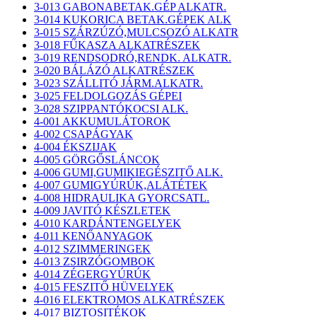
3-013 GABONABETAK.GÉP ALKATR.
3-014 KUKORICA BETAK.GÉPEK ALK
3-015 SZÁRZÚZÓ,MULCSOZÓ ALKATR
3-018 FŰKASZA ALKATRÉSZEK
3-019 RENDSODRÓ,RENDK. ALKATR.
3-020 BÁLÁZÓ ALKATRÉSZEK
3-023 SZÁLLITÓ JÁRM.ALKATR.
3-025 FELDOLGOZÁS GÉPEI
3-028 SZIPPANTÓKOCSI ALK.
4-001 AKKUMULÁTOROK
4-002 CSAPÁGYAK
4-004 ÉKSZIJAK
4-005 GÖRGŐSLÁNCOK
4-006 GUMI,GUMIKIEGÉSZITŐ ALK.
4-007 GUMIGYÚRÚK,ALÁTÉTEK
4-008 HIDRAULIKA GYORCSATL.
4-009 JAVITÓ KÉSZLETEK
4-010 KARDÁNTENGELYEK
4-011 KENŐANYAGOK
4-012 SZIMMERINGEK
4-013 ZSIRZÓGOMBOK
4-014 ZÉGERGYÚRÚK
4-015 FESZITŐ HÜVELYEK
4-016 ELEKTROMOS ALKATRÉSZEK
4-017 BIZTOSITÉKOK