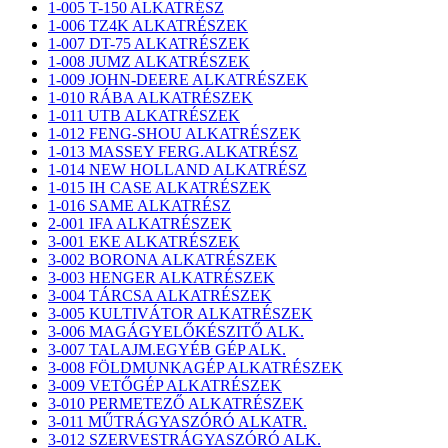
1-005 T-150 ALKATRÉSZ
1-006 TZ4K ALKATRÉSZEK
1-007 DT-75 ALKATRÉSZEK
1-008 JUMZ ALKATRÉSZEK
1-009 JOHN-DEERE ALKATRÉSZEK
1-010 RÁBA ALKATRÉSZEK
1-011 UTB ALKATRÉSZEK
1-012 FENG-SHOU ALKATRÉSZEK
1-013 MASSEY FERG.ALKATRÉSZ
1-014 NEW HOLLAND ALKATRÉSZ
1-015 IH CASE ALKATRÉSZEK
1-016 SAME ALKATRÉSZ
2-001 IFA ALKATRÉSZEK
3-001 EKE ALKATRÉSZEK
3-002 BORONA ALKATRÉSZEK
3-003 HENGER ALKATRÉSZEK
3-004 TÁRCSA ALKATRÉSZEK
3-005 KULTIVÁTOR ALKATRÉSZEK
3-006 MAGÁGYELŐKÉSZITŐ ALK.
3-007 TALAJM.EGYÉB GÉP ALK.
3-008 FÖLDMUNKAGÉP ALKATRÉSZEK
3-009 VETŐGÉP ALKATRÉSZEK
3-010 PERMETEZŐ ALKATRÉSZEK
3-011 MŰTRÁGYASZÓRÓ ALKATR.
3-012 SZERVESTRÁGYASZÓRÓ ALK.