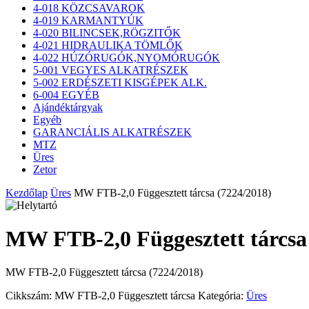
4-018 KÖZCSAVAROK
4-019 KARMANTYÚK
4-020 BILINCSEK,RÖGZITŐK
4-021 HIDRAULIKA TÖMLŐK
4-022 HÚZÓRUGÓK,NYOMÓRUGÓK
5-001 VEGYES ALKATRÉSZEK
5-002 ERDÉSZETI KISGÉPEK ALK.
6-004 EGYÉB
Ajándéktárgyak
Egyéb
GARANCIÁLIS ALKATRÉSZEK
MTZ
Üres
Zetor
Kezdőlap
Üres
MW FTB-2,0 Függesztett tárcsa (7224/2018)
MW FTB-2,0 Függesztett tárcsa
MW FTB-2,0 Függesztett tárcsa (7224/2018)
Cikkszám:
MW FTB-2,0 Függesztett tárcsa
Kategória:
Üres