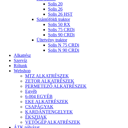
Solis 20
Solis 26
Solis 26 HST
Szántóföldi traktor
Solis 50 RX
Solis 75 CRDi
Solis 90 CRDi
Ültetvény traktor
Solis N 75 CRDi
Solis N 90 CRDi
Alkatrész
Szervíz
Rólunk
Webshop
MTZ ALKATRÉSZEK
ZETOR ALKATRÉSZEK
PERMETEZŐ ALKATRÉSZEK
Egyéb
6-004 EGYÉB
EKE ALKATRÉSZEK
CSAPÁGYAK
KARDÁNTENGELYEK
ÉKSZIJAK
VETŐGÉP ALKATRÉSZEK
ÁTK pályázat