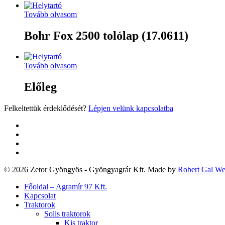
Tovább olvasom
Bohr Fox 2500 tolólap (17.0611)
Tovább olvasom
Előleg
Felkeltettük érdeklődését?
Lépjen velünk kapcsolatba
twitter
facebook
google-
plus
yelp
© 2026 Zetor Gyöngyös - Gyöngyagrár Kft. Made by
Robert Gal W
Close
Főoldal – Agramír 97 Kft.
Menu
Kapcsolat
Traktorok
Solis traktorok
Kis traktor