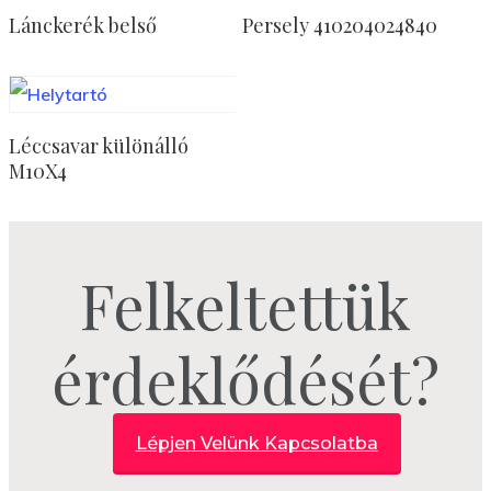
Tovább Olvasom
Tovább Olvasom
Lánckerék belső
Persely 410204024840
Tovább Olvasom
Léccsavar különálló
M10X4
Felkeltettük
érdeklődését?
Lépjen Velünk Kapcsolatba