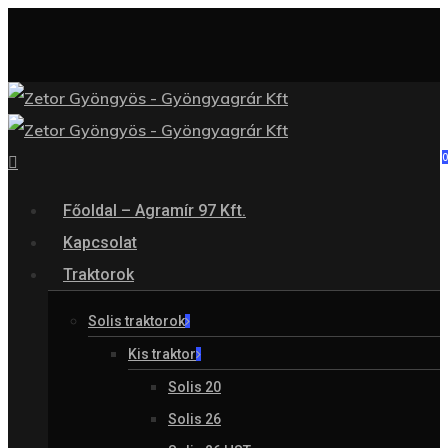
Skip
Close
to
Menu
main
content
search
Menu
Főoldal – Agramír 97 Kft.
Kapcsolat
Traktorok
Solis traktorok
Kis traktor
Solis 20
Solis 26