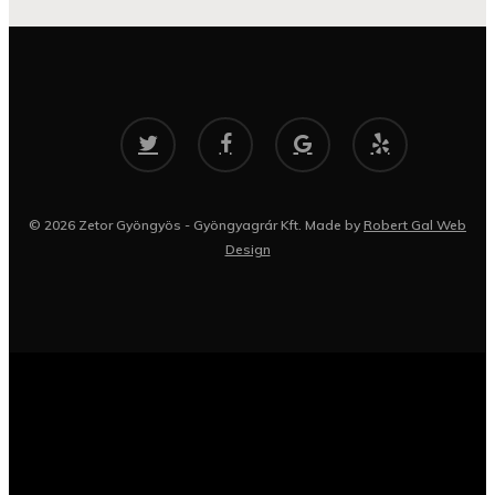
twitter
facebook
google-
yelp
plus
© 2026 Zetor Gyöngyös - Gyöngyagrár Kft. Made by
Robert Gal Web
Design
Főoldal – Agramír 97 
Kapcsolat
Traktorok