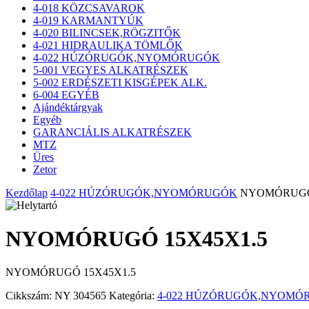
4-018 KÖZCSAVAROK
4-019 KARMANTYÚK
4-020 BILINCSEK,RÖGZITŐK
4-021 HIDRAULIKA TÖMLŐK
4-022 HÚZÓRUGÓK,NYOMÓRUGÓK
5-001 VEGYES ALKATRÉSZEK
5-002 ERDÉSZETI KISGÉPEK ALK.
6-004 EGYÉB
Ajándéktárgyak
Egyéb
GARANCIÁLIS ALKATRÉSZEK
MTZ
Üres
Zetor
Kezdőlap
4-022 HÚZÓRUGÓK,NYOMÓRUGÓK
NYOMÓRUGÓ 
NYOMÓRUGÓ 15X45X1.5
NYOMÓRUGÓ 15X45X1.5
Cikkszám:
NY 304565
Kategória:
4-022 HÚZÓRUGÓK,NYOMÓ