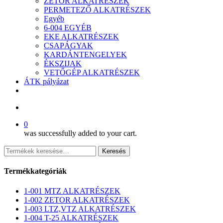
ZETOR ALKATRÉSZEK
PERMETEZŐ ALKATRÉSZEK
Egyéb
6-004 EGYÉB
EKE ALKATRÉSZEK
CSAPÁGYAK
KARDÁNTENGELYEK
ÉKSZIJAK
VETŐGÉP ALKATRÉSZEK
ÁTK pályázat
facebook
search
0
was successfully added to your cart.
Keresés
Keresés
a
következőre:
Termékkategóriák
1-001 MTZ ALKATRÉSZEK
1-002 ZETOR ALKATRÉSZEK
1-003 LTZ,VTZ ALKATRÉSZEK
1-004 T-25 ALKATRÉSZEK