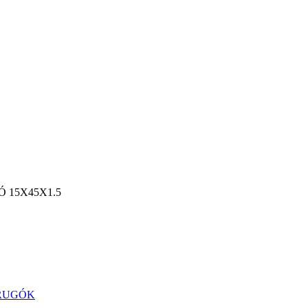
15X45X1.5
RUGÓK