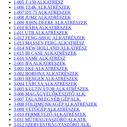
1-005 T-150 ALKATRÉSZ
1-006 TZ4K ALKATRÉSZEK
1-007 DT-75 ALKATRÉSZEK
1-008 JUMZ ALKATRÉSZEK
1-009 JOHN-DEERE ALKATRÉSZEK
1-010 RÁBA ALKATRÉSZEK
1-011 UTB ALKATRÉSZEK
1-012 FENG-SHOU ALKATRÉSZEK
1-013 MASSEY FERG.ALKATRÉSZ
1-014 NEW HOLLAND ALKATRÉSZ
1-015 IH CASE ALKATRÉSZEK
1-016 SAME ALKATRÉSZ
2-001 IFA ALKATRÉSZEK
3-001 EKE ALKATRÉSZEK
3-002 BORONA ALKATRÉSZEK
3-003 HENGER ALKATRÉSZEK
3-004 TÁRCSA ALKATRÉSZEK
3-005 KULTIVÁTOR ALKATRÉSZEK
3-006 MAGÁGYELŐKÉSZITŐ ALK.
3-007 TALAJM.EGYÉB GÉP ALK.
3-008 FÖLDMUNKAGÉP ALKATRÉSZEK
3-009 VETŐGÉP ALKATRÉSZEK
3-010 PERMETEZŐ ALKATRÉSZEK
3-011 MŰTRÁGYASZÓRÓ ALKATR.
3-012 SZERVESTRÁGYASZÓRÓ ALK.