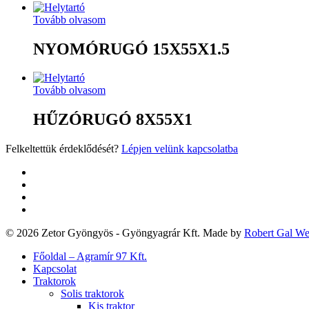
Tovább olvasom
NYOMÓRUGÓ 15X55X1.5
Tovább olvasom
HŰZÓRUGÓ 8X55X1
Felkeltettük érdeklődését?
Lépjen velünk kapcsolatba
twitter
facebook
google-
plus
yelp
© 2026 Zetor Gyöngyös - Gyöngyagrár Kft. Made by
Robert Gal W
Close
Főoldal – Agramír 97 Kft.
Menu
Kapcsolat
Traktorok
Solis traktorok
Kis traktor