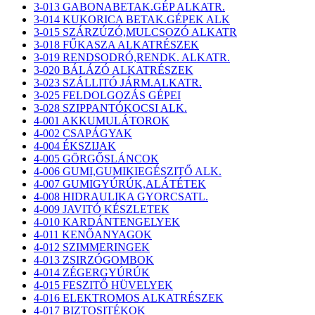
3-013 GABONABETAK.GÉP ALKATR.
3-014 KUKORICA BETAK.GÉPEK ALK
3-015 SZÁRZÚZÓ,MULCSOZÓ ALKATR
3-018 FŰKASZA ALKATRÉSZEK
3-019 RENDSODRÓ,RENDK. ALKATR.
3-020 BÁLÁZÓ ALKATRÉSZEK
3-023 SZÁLLITÓ JÁRM.ALKATR.
3-025 FELDOLGOZÁS GÉPEI
3-028 SZIPPANTÓKOCSI ALK.
4-001 AKKUMULÁTOROK
4-002 CSAPÁGYAK
4-004 ÉKSZIJAK
4-005 GÖRGŐSLÁNCOK
4-006 GUMI,GUMIKIEGÉSZITŐ ALK.
4-007 GUMIGYÚRÚK,ALÁTÉTEK
4-008 HIDRAULIKA GYORCSATL.
4-009 JAVITÓ KÉSZLETEK
4-010 KARDÁNTENGELYEK
4-011 KENŐANYAGOK
4-012 SZIMMERINGEK
4-013 ZSIRZÓGOMBOK
4-014 ZÉGERGYÚRÚK
4-015 FESZITŐ HÜVELYEK
4-016 ELEKTROMOS ALKATRÉSZEK
4-017 BIZTOSITÉKOK