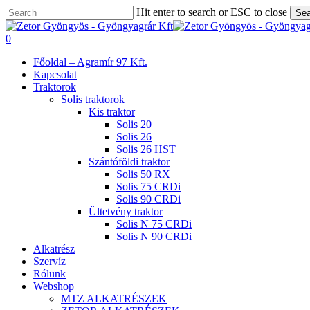
Skip
Hit enter to search or ESC to close
Sea
to
Close
main
Search
search
0
content
Menu
Főoldal – Agramír 97 Kft.
Kapcsolat
Traktorok
Solis traktorok
Kis traktor
Solis 20
Solis 26
Solis 26 HST
Szántóföldi traktor
Solis 50 RX
Solis 75 CRDi
Solis 90 CRDi
Ültetvény traktor
Solis N 75 CRDi
Solis N 90 CRDi
Alkatrész
Szervíz
Rólunk
Webshop
MTZ ALKATRÉSZEK