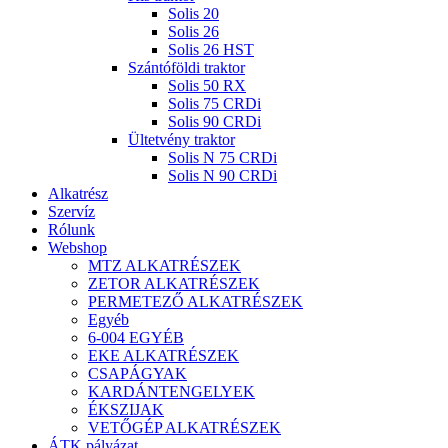
Solis 20
Solis 26
Solis 26 HST
Szántóföldi traktor
Solis 50 RX
Solis 75 CRDi
Solis 90 CRDi
Ültetvény traktor
Solis N 75 CRDi
Solis N 90 CRDi
Alkatrész
Szervíz
Rólunk
Webshop
MTZ ALKATRÉSZEK
ZETOR ALKATRÉSZEK
PERMETEZŐ ALKATRÉSZEK
Egyéb
6-004 EGYÉB
EKE ALKATRÉSZEK
CSAPÁGYAK
KARDÁNTENGELYEK
ÉKSZIJAK
VETŐGÉP ALKATRÉSZEK
ÁTK pályázat