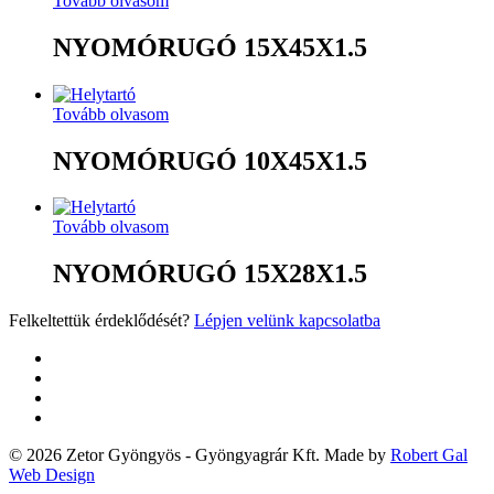
Tovább olvasom
NYOMÓRUGÓ 15X45X1.5
Tovább olvasom
NYOMÓRUGÓ 10X45X1.5
Tovább olvasom
NYOMÓRUGÓ 15X28X1.5
Felkeltettük érdeklődését?
Lépjen velünk kapcsolatba
twitter
facebook
google-
plus
yelp
© 2026 Zetor Gyöngyös - Gyöngyagrár Kft. Made by
Robert Gal
Web Design