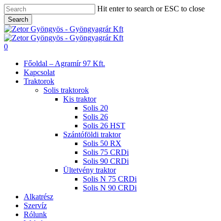
Skip
Hit enter to search or ESC to close
to
Search
main
Close
content
Search
search
0
Menu
Főoldal – Agramír 97 Kft.
Kapcsolat
Traktorok
Solis traktorok
Kis traktor
Solis 20
Solis 26
Solis 26 HST
Szántóföldi traktor
Solis 50 RX
Solis 75 CRDi
Solis 90 CRDi
Ültetvény traktor
Solis N 75 CRDi
Solis N 90 CRDi
Alkatrész
Szervíz
Rólunk