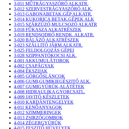
3-011 MŰTRÁGYASZÓRÓ ALKATR.
3-012 SZERVESTRÁGYASZÓRÓ ALK.
3-013 GABONABETAK.GÉP ALKATR.
3-014 KUKORICA BETAK.GÉPEK ALK
3-015 SZÁRZÚZÓ,MULCSOZÓ ALKATR
3-018 FŰKASZA ALKATRÉSZEK
3-019 RENDSODRÓ,RENDK. ALKATR.
3-020 BÁLÁZÓ ALKATRÉSZEK
3-023 SZÁLLITÓ JÁRM.ALKATR.
3-025 FELDOLGOZÁS GÉPEI
3-028 SZIPPANTÓKOCSI ALK.
4-001 AKKUMULÁTOROK
4-002 CSAPÁGYAK
4-004 ÉKSZIJAK
4-005 GÖRGŐSLÁNCOK
4-006 GUMI,GUMIKIEGÉSZITŐ ALK.
4-007 GUMIGYÚRÚK,ALÁTÉTEK
4-008 HIDRAULIKA GYORCSATL.
4-009 JAVITÓ KÉSZLETEK
4-010 KARDÁNTENGELYEK
4-011 KENŐANYAGOK
4-012 SZIMMERINGEK
4-013 ZSIRZÓGOMBOK
4-014 ZÉGERGYÚRÚK
4-015 FESZITŐ HÜVELYEK