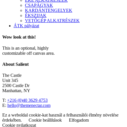
EKE ALKATRÉSZEK
CSAPÁGYAK
KARDÁNTENGELYEK
ÉKSZIJAK
VETŐGÉP ALKATRÉSZEK
ÁTK pályázat
Wow look at this!
This is an optional, highly
customizable off canvas area.
About Salient
The Castle
Unit 345
2500 Castle Dr
Manhattan, NY
T:
+216 (0)40 3629 4753
E:
hello@themenectar.com
Ez a weboldal cookie-kat használ a felhasználói élmény növelése
érdekében.
Cookie beállítások
Elfogadom
Cookie nyilatkozat