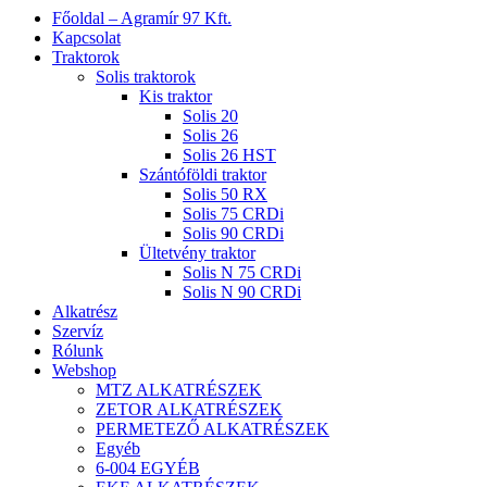
Close
Főoldal – Agramír 97 Kft.
Menu
Kapcsolat
Traktorok
Solis traktorok
Kis traktor
Solis 20
Solis 26
Solis 26 HST
Szántóföldi traktor
Solis 50 RX
Solis 75 CRDi
Solis 90 CRDi
Ültetvény traktor
Solis N 75 CRDi
Solis N 90 CRDi
Alkatrész
Szervíz
Rólunk
Webshop
MTZ ALKATRÉSZEK
ZETOR ALKATRÉSZEK
PERMETEZŐ ALKATRÉSZEK
Egyéb
6-004 EGYÉB