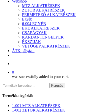
Webshop
MTZ ALKATRÉSZEK
ZETOR ALKATRÉSZEK
PERMETEZŐ ALKATRÉSZEK
Egyéb
6-004 EGYÉB
EKE ALKATRÉSZEK
CSAPÁGYAK
KARDÁNTENGELYEK
ÉKSZIJAK
VETŐGÉP ALKATRÉSZEK
ÁTK pályázat
facebook
search
0
was successfully added to your cart.
Keresés
Keresés
a
következőre:
Termékkategóriák
1-001 MTZ ALKATRÉSZEK
1-002 ZETOR ALKATRÉSZEK