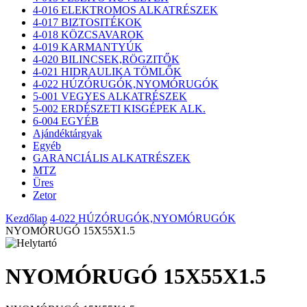
4-016 ELEKTROMOS ALKATRÉSZEK
4-017 BIZTOSITÉKOK
4-018 KÖZCSAVAROK
4-019 KARMANTYÚK
4-020 BILINCSEK,RÖGZITŐK
4-021 HIDRAULIKA TÖMLŐK
4-022 HÚZÓRUGÓK,NYOMÓRUGÓK
5-001 VEGYES ALKATRÉSZEK
5-002 ERDÉSZETI KISGÉPEK ALK.
6-004 EGYÉB
Ajándéktárgyak
Egyéb
GARANCIÁLIS ALKATRÉSZEK
MTZ
Üres
Zetor
Kezdőlap
4-022 HÚZÓRUGÓK,NYOMÓRUGÓK
NYOMÓRUGÓ 15X55X1.5
NYOMÓRUGÓ 15X55X1.5