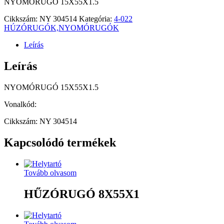
NYOMÓRUGÓ 15X55X1.5
Cikkszám:
NY 304514
Kategória:
4-022
HÚZÓRUGÓK,NYOMÓRUGÓK
Leírás
Leírás
NYOMÓRUGÓ 15X55X1.5
Vonalkód:
Cikkszám: NY 304514
Kapcsolódó termékek
Tovább olvasom
HŰZÓRUGÓ 8X55X1