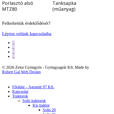
Porlasztó alsó
Tanksapka
MTZ80
(műanyag)
Felkeltettük érdeklődését?
Lépjen velünk kapcsolatba
twitter
facebook
google-
plus
yelp
© 2026 Zetor Gyöngyös - Gyöngyagrár Kft. Made by
Robert Gal Web Design
Close
Főoldal – Agramír 97 Kft.
Menu
Kapcsolat
Traktorok
Solis traktorok
Kis traktor
Solis 20