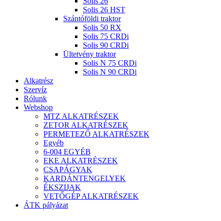
Solis 26
Solis 26 HST
Szántóföldi traktor
Solis 50 RX
Solis 75 CRDi
Solis 90 CRDi
Ültetvény traktor
Solis N 75 CRDi
Solis N 90 CRDi
Alkatrész
Szervíz
Rólunk
Webshop
MTZ ALKATRÉSZEK
ZETOR ALKATRÉSZEK
PERMETEZŐ ALKATRÉSZEK
Egyéb
6-004 EGYÉB
EKE ALKATRÉSZEK
CSAPÁGYAK
KARDÁNTENGELYEK
ÉKSZIJAK
VETŐGÉP ALKATRÉSZEK
ÁTK pályázat