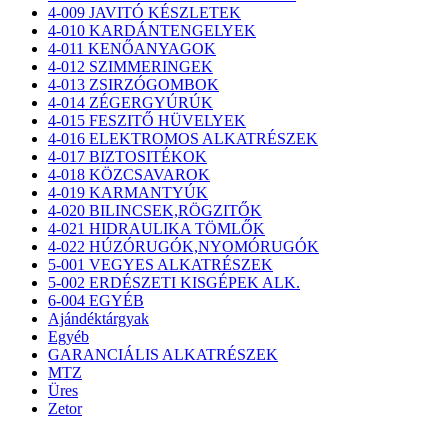
4-009 JAVITÓ KÉSZLETEK
4-010 KARDÁNTENGELYEK
4-011 KENŐANYAGOK
4-012 SZIMMERINGEK
4-013 ZSIRZÓGOMBOK
4-014 ZÉGERGYÚRÚK
4-015 FESZITŐ HÜVELYEK
4-016 ELEKTROMOS ALKATRÉSZEK
4-017 BIZTOSITÉKOK
4-018 KÖZCSAVAROK
4-019 KARMANTYÚK
4-020 BILINCSEK,RÖGZITŐK
4-021 HIDRAULIKA TÖMLŐK
4-022 HÚZÓRUGÓK,NYOMÓRUGÓK
5-001 VEGYES ALKATRÉSZEK
5-002 ERDÉSZETI KISGÉPEK ALK.
6-004 EGYÉB
Ajándéktárgyak
Egyéb
GARANCIÁLIS ALKATRÉSZEK
MTZ
Üres
Zetor