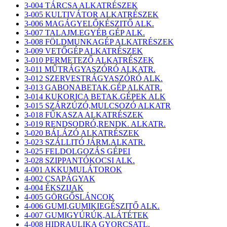
3-004 TÁRCSA ALKATRÉSZEK
3-005 KULTIVÁTOR ALKATRÉSZEK
3-006 MAGÁGYELŐKÉSZITŐ ALK.
3-007 TALAJM.EGYÉB GÉP ALK.
3-008 FÖLDMUNKAGÉP ALKATRÉSZEK
3-009 VETŐGÉP ALKATRÉSZEK
3-010 PERMETEZŐ ALKATRÉSZEK
3-011 MŰTRÁGYASZÓRÓ ALKATR.
3-012 SZERVESTRÁGYASZÓRÓ ALK.
3-013 GABONABETAK.GÉP ALKATR.
3-014 KUKORICA BETAK.GÉPEK ALK
3-015 SZÁRZÚZÓ,MULCSOZÓ ALKATR
3-018 FŰKASZA ALKATRÉSZEK
3-019 RENDSODRÓ,RENDK. ALKATR.
3-020 BÁLÁZÓ ALKATRÉSZEK
3-023 SZÁLLITÓ JÁRM.ALKATR.
3-025 FELDOLGOZÁS GÉPEI
3-028 SZIPPANTÓKOCSI ALK.
4-001 AKKUMULÁTOROK
4-002 CSAPÁGYAK
4-004 ÉKSZIJAK
4-005 GÖRGŐSLÁNCOK
4-006 GUMI,GUMIKIEGÉSZITŐ ALK.
4-007 GUMIGYÚRÚK,ALÁTÉTEK
4-008 HIDRAULIKA GYORCSATL.