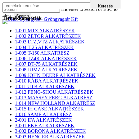
Skip
Keresés
Keresés
Hit enter to search or ESC to
to
a
close
main
következőre:
Search
Termékkategóriák
s
content
Close
Search
1-001 MTZ ALKATRÉSZEK
1-002 ZETOR ALKATRÉSZEK
1-003 LTZ,VTZ ALKATRÉSZEK
1-004 T-25 ALKATRÉSZEK
1-005 T-150 ALKATRÉSZ
1-006 TZ4K ALKATRÉSZEK
1-007 DT-75 ALKATRÉSZEK
1-008 JUMZ ALKATRÉSZEK
1-009 JOHN-DEERE ALKATRÉSZEK
1-010 RÁBA ALKATRÉSZEK
1-011 UTB ALKATRÉSZEK
1-012 FENG-SHOU ALKATRÉSZEK
1-013 MASSEY FERG.ALKATRÉSZ
1-014 NEW HOLLAND ALKATRÉSZ
1-015 IH CASE ALKATRÉSZEK
1-016 SAME ALKATRÉSZ
2-001 IFA ALKATRÉSZEK
3-001 EKE ALKATRÉSZEK
3-002 BORONA ALKATRÉSZEK
3-003 HENGER ALKATRÉSZEK