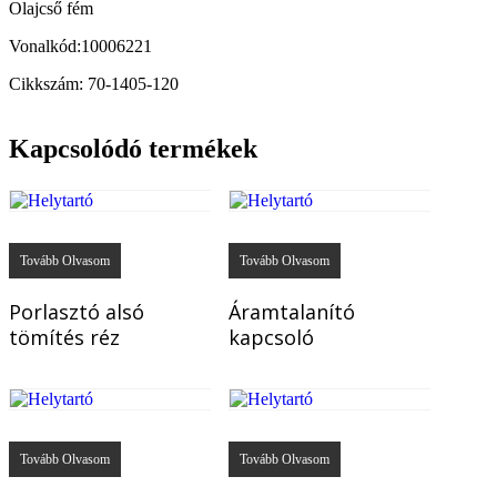
Olajcső fém
Vonalkód:10006221
Cikkszám: 70-1405-120
Kapcsolódó termékek
Tovább Olvasom
Tovább Olvasom
Porlasztó alsó
Áramtalanító
tömítés réz
kapcsoló
Tovább Olvasom
Tovább Olvasom