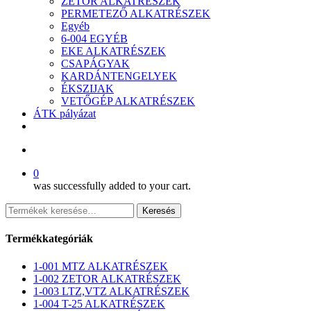
ZETOR ALKATRÉSZEK
PERMETEZŐ ALKATRÉSZEK
Egyéb
6-004 EGYÉB
EKE ALKATRÉSZEK
CSAPÁGYAK
KARDÁNTENGELYEK
ÉKSZIJAK
VETŐGÉP ALKATRÉSZEK
ÁTK pályázat
facebook
search
0
was successfully added to your cart.
Keresés
Keresés
a
következőre:
Termékkategóriák
1-001 MTZ ALKATRÉSZEK
1-002 ZETOR ALKATRÉSZEK
1-003 LTZ,VTZ ALKATRÉSZEK
1-004 T-25 ALKATRÉSZEK