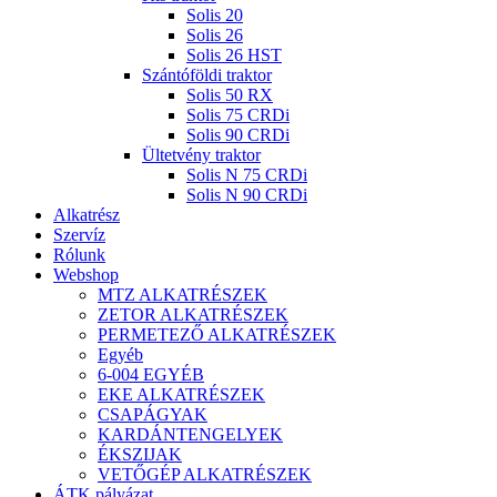
Solis 20
Solis 26
Solis 26 HST
Szántóföldi traktor
Solis 50 RX
Solis 75 CRDi
Solis 90 CRDi
Ültetvény traktor
Solis N 75 CRDi
Solis N 90 CRDi
Alkatrész
Szervíz
Rólunk
Webshop
MTZ ALKATRÉSZEK
ZETOR ALKATRÉSZEK
PERMETEZŐ ALKATRÉSZEK
Egyéb
6-004 EGYÉB
EKE ALKATRÉSZEK
CSAPÁGYAK
KARDÁNTENGELYEK
ÉKSZIJAK
VETŐGÉP ALKATRÉSZEK
ÁTK pályázat