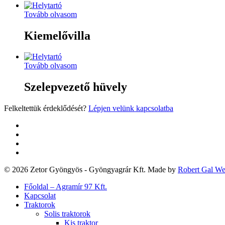
Tovább olvasom
Kiemelővilla
Tovább olvasom
Szelepvezető hüvely
Felkeltettük érdeklődését?
Lépjen velünk kapcsolatba
twitter
facebook
google-
plus
yelp
© 2026 Zetor Gyöngyös - Gyöngyagrár Kft. Made by
Robert Gal W
Close
Főoldal – Agramír 97 Kft.
Menu
Kapcsolat
Traktorok
Solis traktorok
Kis traktor