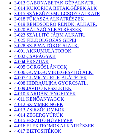
3-013 GABONABETAK.GÉP ALKATR.
3-014 KUKORICA BETAK.GÉPEK ALK
3-015 SZÁRZÚZÓ,MULCSOZÓ ALKATR
3-018 FŰKASZA ALKATRÉSZEK
3-019 RENDSODRÓ,RENDK. ALKATR.
3-020 BÁLÁZÓ ALKATRÉSZEK
3-023 SZÁLLITÓ JÁRM.ALKATR.
3-025 FELDOLGOZÁS GÉPEI
3-028 SZIPPANTÓKOCSI ALK.
4-001 AKKUMULÁTOROK
4-002 CSAPÁGYAK
4-004 ÉKSZIJAK
4-005 GÖRGŐSLÁNCOK
4-006 GUMI,GUMIKIEGÉSZITŐ ALK.
4-007 GUMIGYÚRÚK,ALÁTÉTEK
4-008 HIDRAULIKA GYORCSATL.
4-009 JAVITÓ KÉSZLETEK
4-010 KARDÁNTENGELYEK
4-011 KENŐANYAGOK
4-012 SZIMMERINGEK
4-013 ZSIRZÓGOMBOK
4-014 ZÉGERGYÚRÚK
4-015 FESZITŐ HÜVELYEK
4-016 ELEKTROMOS ALKATRÉSZEK
4-017 BIZTOSITÉKOK