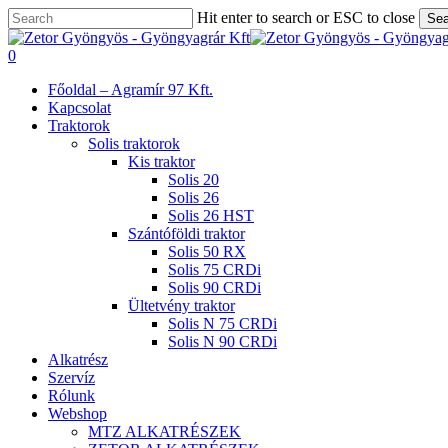
Skip
Hit enter to search or ESC to close
Sea
to
Close
main
Search
search
0
content
Menu
Főoldal – Agramír 97 Kft.
Kapcsolat
Traktorok
Solis traktorok
Kis traktor
Solis 20
Solis 26
Solis 26 HST
Szántóföldi traktor
Solis 50 RX
Solis 75 CRDi
Solis 90 CRDi
Ültetvény traktor
Solis N 75 CRDi
Solis N 90 CRDi
Alkatrész
Szervíz
Rólunk
Webshop
MTZ ALKATRÉSZEK