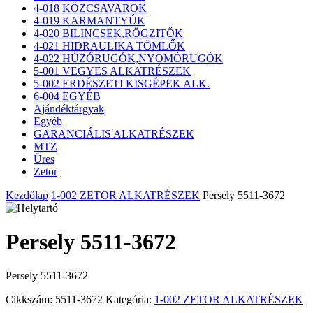
4-018 KÖZCSAVAROK
4-019 KARMANTYÚK
4-020 BILINCSEK,RÖGZITŐK
4-021 HIDRAULIKA TÖMLŐK
4-022 HÚZÓRUGÓK,NYOMÓRUGÓK
5-001 VEGYES ALKATRÉSZEK
5-002 ERDÉSZETI KISGÉPEK ALK.
6-004 EGYÉB
Ajándéktárgyak
Egyéb
GARANCIÁLIS ALKATRÉSZEK
MTZ
Üres
Zetor
Kezdőlap
1-002 ZETOR ALKATRÉSZEK
Persely 5511-3672
Persely 5511-3672
Persely 5511-3672
Cikkszám:
5511-3672
Kategória:
1-002 ZETOR ALKATRÉSZEK