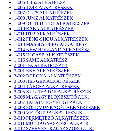
1-005 T-150 ALKATRÉSZ
1-006 TZ4K ALKATRÉSZEK
1-007 DT-75 ALKATRÉSZEK
1-008 JUMZ ALKATRÉSZEK
1-009 JOHN-DEERE ALKATRÉSZEK
1-010 RÁBA ALKATRÉSZEK
1-011 UTB ALKATRÉSZEK
1-012 FENG-SHOU ALKATRÉSZEK
1-013 MASSEY FERG.ALKATRÉSZ
1-014 NEW HOLLAND ALKATRÉSZ
1-015 IH CASE ALKATRÉSZEK
1-016 SAME ALKATRÉSZ
2-001 IFA ALKATRÉSZEK
3-001 EKE ALKATRÉSZEK
3-002 BORONA ALKATRÉSZEK
3-003 HENGER ALKATRÉSZEK
3-004 TÁRCSA ALKATRÉSZEK
3-005 KULTIVÁTOR ALKATRÉSZEK
3-006 MAGÁGYELŐKÉSZITŐ ALK.
3-007 TALAJM.EGYÉB GÉP ALK.
3-008 FÖLDMUNKAGÉP ALKATRÉSZEK
3-009 VETŐGÉP ALKATRÉSZEK
3-010 PERMETEZŐ ALKATRÉSZEK
3-011 MŰTRÁGYASZÓRÓ ALKATR.
3-012 SZERVESTRÁGYASZÓRÓ ALK.