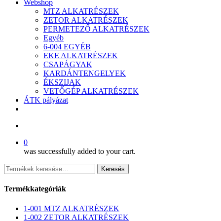
Webshop
MTZ ALKATRÉSZEK
ZETOR ALKATRÉSZEK
PERMETEZŐ ALKATRÉSZEK
Egyéb
6-004 EGYÉB
EKE ALKATRÉSZEK
CSAPÁGYAK
KARDÁNTENGELYEK
ÉKSZIJAK
VETŐGÉP ALKATRÉSZEK
ÁTK pályázat
facebook
search
0
was successfully added to your cart.
Keresés
Keresés
a
következőre:
Termékkategóriák
1-001 MTZ ALKATRÉSZEK
1-002 ZETOR ALKATRÉSZEK