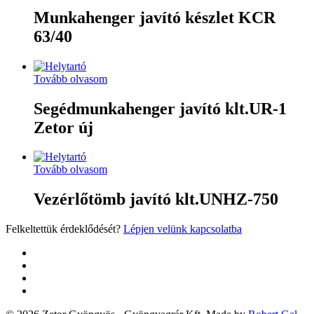
Munkahenger javító készlet KCR
63/40
Tovább olvasom
Segédmunkahenger javító klt.UR-1
Zetor új
Tovább olvasom
Vezérlőtömb javító klt.UNHZ-750
Felkeltettük érdeklődését?
Lépjen velünk kapcsolatba
twitter
facebook
google-
plus
yelp