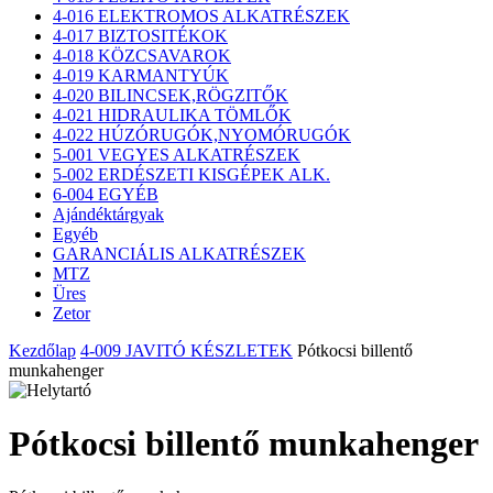
4-016 ELEKTROMOS ALKATRÉSZEK
4-017 BIZTOSITÉKOK
4-018 KÖZCSAVAROK
4-019 KARMANTYÚK
4-020 BILINCSEK,RÖGZITŐK
4-021 HIDRAULIKA TÖMLŐK
4-022 HÚZÓRUGÓK,NYOMÓRUGÓK
5-001 VEGYES ALKATRÉSZEK
5-002 ERDÉSZETI KISGÉPEK ALK.
6-004 EGYÉB
Ajándéktárgyak
Egyéb
GARANCIÁLIS ALKATRÉSZEK
MTZ
Üres
Zetor
Kezdőlap
4-009 JAVITÓ KÉSZLETEK
Pótkocsi billentő
munkahenger
Pótkocsi billentő munkahenger