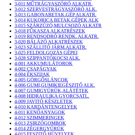
3-011 MŰTRÁGYASZÓRÓ ALKATR.
3-012 SZERVESTRÁGYASZÓRÓ ALK.
3-013 GABONABETAK.GÉP ALKATR.
3-014 KUKORICA BETAK.GÉPEK ALK
3-015 SZÁRZÚZÓ,MULCSOZÓ ALKATR
3-018 FŰKASZA ALKATRÉSZEK
3-019 RENDSODRÓ,RENDK. ALKATR.
3-020 BÁLÁZÓ ALKATRÉSZEK
3-023 SZÁLLITÓ JÁRM.ALKATR.
3-025 FELDOLGOZÁS GÉPEI
3-028 SZIPPANTÓKOCSI ALK.
4-001 AKKUMULÁTOROK
4-002 CSAPÁGYAK
4-004 ÉKSZIJAK
4-005 GÖRGŐSLÁNCOK
4-006 GUMI,GUMIKIEGÉSZITŐ ALK.
4-007 GUMIGYÚRÚK,ALÁTÉTEK
4-008 HIDRAULIKA GYORCSATL.
4-009 JAVITÓ KÉSZLETEK
4-010 KARDÁNTENGELYEK
4-011 KENŐANYAGOK
4-012 SZIMMERINGEK
4-013 ZSIRZÓGOMBOK
4-014 ZÉGERGYÚRÚK
4-015 FESZITŐ HÜVELYEK