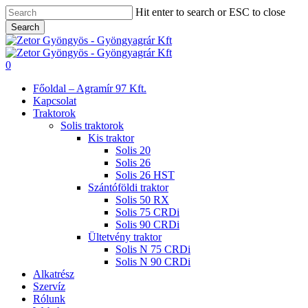
Skip
Hit enter to search or ESC to close
to
Search
main
Close
content
Search
search
0
Menu
Főoldal – Agramír 97 Kft.
Kapcsolat
Traktorok
Solis traktorok
Kis traktor
Solis 20
Solis 26
Solis 26 HST
Szántóföldi traktor
Solis 50 RX
Solis 75 CRDi
Solis 90 CRDi
Ültetvény traktor
Solis N 75 CRDi
Solis N 90 CRDi
Alkatrész
Szervíz
Rólunk