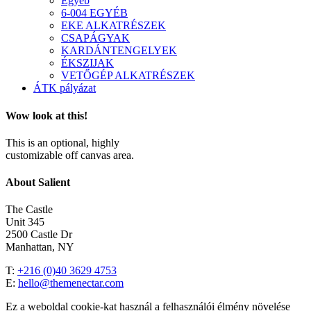
Egyéb
6-004 EGYÉB
EKE ALKATRÉSZEK
CSAPÁGYAK
KARDÁNTENGELYEK
ÉKSZIJAK
VETŐGÉP ALKATRÉSZEK
ÁTK pályázat
Wow look at this!
This is an optional, highly
customizable off canvas area.
About Salient
The Castle
Unit 345
2500 Castle Dr
Manhattan, NY
T:
+216 (0)40 3629 4753
E:
hello@themenectar.com
Ez a weboldal cookie-kat használ a felhasználói élmény növelése