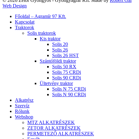
© 2026 Zetor Gyöngyös - Gyöngyagrár Kft. Made by
Robert Gal
Web Design
Close
Főoldal – Agramír 97 Kft.
Menu
Kapcsolat
Traktorok
Solis traktorok
Kis traktor
Solis 20
Solis 26
Solis 26 HST
Szántóföldi traktor
Solis 50 RX
Solis 75 CRDi
Solis 90 CRDi
Ültetvény traktor
Solis N 75 CRDi
Solis N 90 CRDi
Alkatrész
Szervíz
Rólunk
Webshop
MTZ ALKATRÉSZEK
ZETOR ALKATRÉSZEK
PERMETEZŐ ALKATRÉSZEK