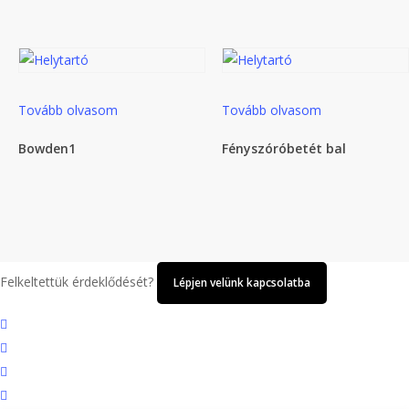
Tovább olvasom
Tovább olvasom
Bowden1
Fényszóróbetét bal
Felkeltettük érdeklődését?
Lépjen velünk kapcsolatba
twitter
facebook
google-
plus
yelp