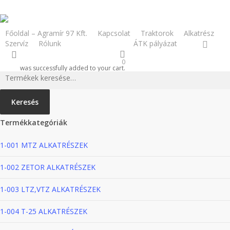
Skip
to
main
Főoldal – Agramír 97 Kft.
Kapcsolat
Traktorok
Alkatrész
facebook
Szervíz
Rólunk
Webshop
ÁTK pályázat
content
search
0
was successfully added to your cart.
Keresés
a
következőre:
Keresés
Termékkategóriák
1-001 MTZ ALKATRÉSZEK
1-002 ZETOR ALKATRÉSZEK
1-003 LTZ,VTZ ALKATRÉSZEK
1-004 T-25 ALKATRÉSZEK