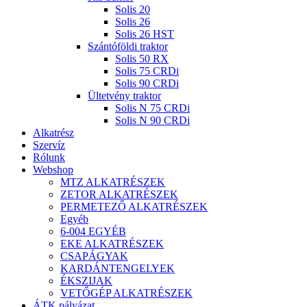
Solis 20
Solis 26
Solis 26 HST
Szántóföldi traktor
Solis 50 RX
Solis 75 CRDi
Solis 90 CRDi
Ültetvény traktor
Solis N 75 CRDi
Solis N 90 CRDi
Alkatrész
Szervíz
Rólunk
Webshop
MTZ ALKATRÉSZEK
ZETOR ALKATRÉSZEK
PERMETEZŐ ALKATRÉSZEK
Egyéb
6-004 EGYÉB
EKE ALKATRÉSZEK
CSAPÁGYAK
KARDÁNTENGELYEK
ÉKSZIJAK
VETŐGÉP ALKATRÉSZEK
ÁTK pályázat