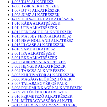
1-005 T-150 ALKATRÉSZ
1-006 TZ4K ALKATRÉSZEK
1-007 DT-75 ALKATRÉSZEK
1-008 JUMZ ALKATRÉSZEK
1-009 JOHN-DEERE ALKATRÉSZEK
1-010 RÁBA ALKATRÉSZEK
1-011 UTB ALKATRÉSZEK
1-012 FENG-SHOU ALKATRÉSZEK
1-013 MASSEY FERG.ALKATRÉSZ
1-014 NEW HOLLAND ALKATRÉSZ
1-015 IH CASE ALKATRÉSZEK
1-016 SAME ALKATRÉSZ
2-001 IFA ALKATRÉSZEK
3-001 EKE ALKATRÉSZEK
3-002 BORONA ALKATRÉSZEK
3-003 HENGER ALKATRÉSZEK
3-004 TÁRCSA ALKATRÉSZEK
3-005 KULTIVÁTOR ALKATRÉSZEK
3-006 MAGÁGYELŐKÉSZITŐ ALK.
3-007 TALAJM.EGYÉB GÉP ALK.
3-008 FÖLDMUNKAGÉP ALKATRÉSZEK
3-009 VETŐGÉP ALKATRÉSZEK
3-010 PERMETEZŐ ALKATRÉSZEK
3-011 MŰTRÁGYASZÓRÓ ALKATR.
3-012 SZERVESTRÁGYASZÓRÓ ALK.