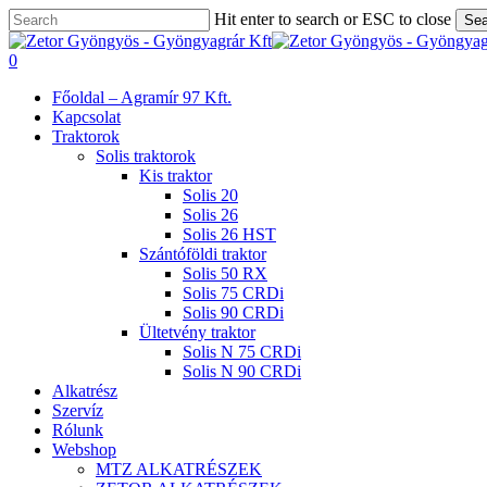
Skip
Hit enter to search or ESC to close
Sea
to
Close
main
Search
search
0
content
Menu
Főoldal – Agramír 97 Kft.
Kapcsolat
Traktorok
Solis traktorok
Kis traktor
Solis 20
Solis 26
Solis 26 HST
Szántóföldi traktor
Solis 50 RX
Solis 75 CRDi
Solis 90 CRDi
Ültetvény traktor
Solis N 75 CRDi
Solis N 90 CRDi
Alkatrész
Szervíz
Rólunk
Webshop
MTZ ALKATRÉSZEK