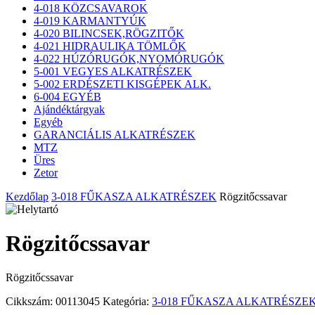
4-018 KÖZCSAVAROK
4-019 KARMANTYÚK
4-020 BILINCSEK,RÖGZITŐK
4-021 HIDRAULIKA TÖMLŐK
4-022 HÚZÓRUGÓK,NYOMÓRUGÓK
5-001 VEGYES ALKATRÉSZEK
5-002 ERDÉSZETI KISGÉPEK ALK.
6-004 EGYÉB
Ajándéktárgyak
Egyéb
GARANCIÁLIS ALKATRÉSZEK
MTZ
Üres
Zetor
Kezdőlap
3-018 FŰKASZA ALKATRÉSZEK
Rögzitőcssavar
Rögzitőcssavar
Rögzitőcssavar
Cikkszám:
00113045
Kategória:
3-018 FŰKASZA ALKATRÉSZE