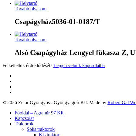
Tovább olvasom
Csapágyház5036-01-0187/T
Tovább olvasom
Alsó Csapágyház Lengyel fűkasza Z, 
Felkeltettük érdeklődését?
Lépjen velünk kapcsolatba
twitter
facebook
google-
plus
yelp
© 2026 Zetor Gyöngyös - Gyöngyagrár Kft. Made by
Robert Gal W
Close
Főoldal – Agramír 97 Kft.
Menu
Kapcsolat
Traktorok
Solis traktorok
Kis traktor