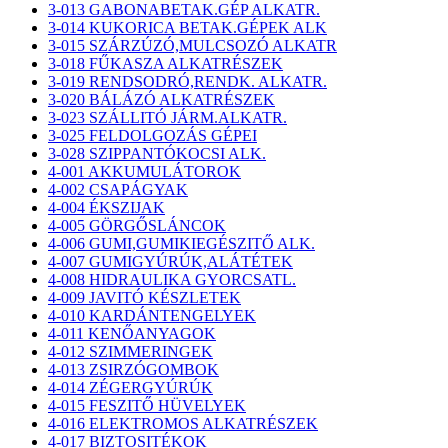
3-013 GABONABETAK.GÉP ALKATR.
3-014 KUKORICA BETAK.GÉPEK ALK
3-015 SZÁRZÚZÓ,MULCSOZÓ ALKATR
3-018 FŰKASZA ALKATRÉSZEK
3-019 RENDSODRÓ,RENDK. ALKATR.
3-020 BÁLÁZÓ ALKATRÉSZEK
3-023 SZÁLLITÓ JÁRM.ALKATR.
3-025 FELDOLGOZÁS GÉPEI
3-028 SZIPPANTÓKOCSI ALK.
4-001 AKKUMULÁTOROK
4-002 CSAPÁGYAK
4-004 ÉKSZIJAK
4-005 GÖRGŐSLÁNCOK
4-006 GUMI,GUMIKIEGÉSZITŐ ALK.
4-007 GUMIGYÚRÚK,ALÁTÉTEK
4-008 HIDRAULIKA GYORCSATL.
4-009 JAVITÓ KÉSZLETEK
4-010 KARDÁNTENGELYEK
4-011 KENŐANYAGOK
4-012 SZIMMERINGEK
4-013 ZSIRZÓGOMBOK
4-014 ZÉGERGYÚRÚK
4-015 FESZITŐ HÜVELYEK
4-016 ELEKTROMOS ALKATRÉSZEK
4-017 BIZTOSITÉKOK