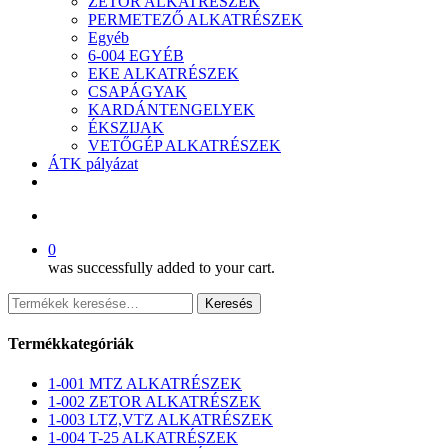
ZETOR ALKATRÉSZEK
PERMETEZŐ ALKATRÉSZEK
Egyéb
6-004 EGYÉB
EKE ALKATRÉSZEK
CSAPÁGYAK
KARDÁNTENGELYEK
ÉKSZIJAK
VETŐGÉP ALKATRÉSZEK
ÁTK pályázat
facebook
search
0
was successfully added to your cart.
Keresés
Keresés
a
következőre:
Termékkategóriák
1-001 MTZ ALKATRÉSZEK
1-002 ZETOR ALKATRÉSZEK
1-003 LTZ,VTZ ALKATRÉSZEK
1-004 T-25 ALKATRÉSZEK