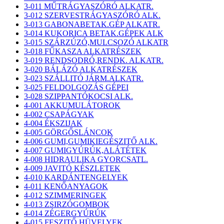
3-011 MŰTRÁGYASZÓRÓ ALKATR.
3-012 SZERVESTRÁGYASZÓRÓ ALK.
3-013 GABONABETAK.GÉP ALKATR.
3-014 KUKORICA BETAK.GÉPEK ALK
3-015 SZÁRZÚZÓ,MULCSOZÓ ALKATR
3-018 FŰKASZA ALKATRÉSZEK
3-019 RENDSODRÓ,RENDK. ALKATR.
3-020 BÁLÁZÓ ALKATRÉSZEK
3-023 SZÁLLITÓ JÁRM.ALKATR.
3-025 FELDOLGOZÁS GÉPEI
3-028 SZIPPANTÓKOCSI ALK.
4-001 AKKUMULÁTOROK
4-002 CSAPÁGYAK
4-004 ÉKSZIJAK
4-005 GÖRGŐSLÁNCOK
4-006 GUMI,GUMIKIEGÉSZITŐ ALK.
4-007 GUMIGYÚRÚK,ALÁTÉTEK
4-008 HIDRAULIKA GYORCSATL.
4-009 JAVITÓ KÉSZLETEK
4-010 KARDÁNTENGELYEK
4-011 KENŐANYAGOK
4-012 SZIMMERINGEK
4-013 ZSIRZÓGOMBOK
4-014 ZÉGERGYÚRÚK
4-015 FESZITŐ HÜVELYEK