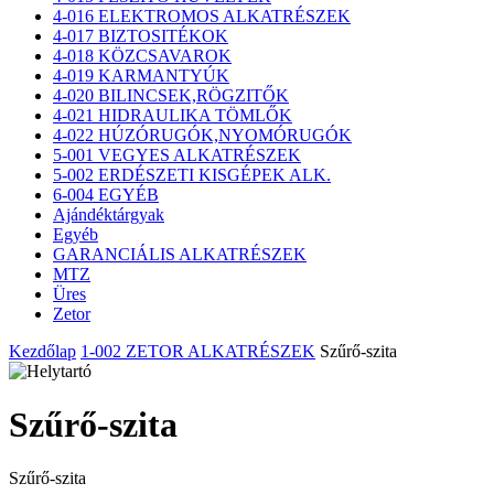
4-016 ELEKTROMOS ALKATRÉSZEK
4-017 BIZTOSITÉKOK
4-018 KÖZCSAVAROK
4-019 KARMANTYÚK
4-020 BILINCSEK,RÖGZITŐK
4-021 HIDRAULIKA TÖMLŐK
4-022 HÚZÓRUGÓK,NYOMÓRUGÓK
5-001 VEGYES ALKATRÉSZEK
5-002 ERDÉSZETI KISGÉPEK ALK.
6-004 EGYÉB
Ajándéktárgyak
Egyéb
GARANCIÁLIS ALKATRÉSZEK
MTZ
Üres
Zetor
Kezdőlap
1-002 ZETOR ALKATRÉSZEK
Szűrő-szita
Szűrő-szita
Szűrő-szita