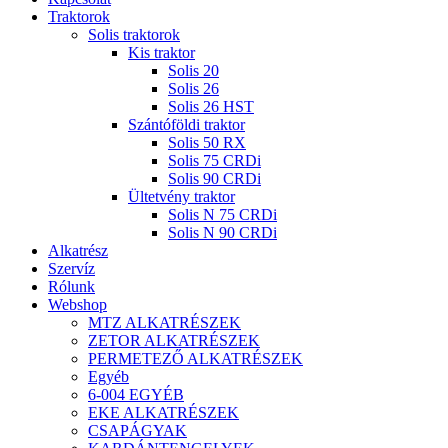
Traktorok
Solis traktorok
Kis traktor
Solis 20
Solis 26
Solis 26 HST
Szántóföldi traktor
Solis 50 RX
Solis 75 CRDi
Solis 90 CRDi
Ültetvény traktor
Solis N 75 CRDi
Solis N 90 CRDi
Alkatrész
Szervíz
Rólunk
Webshop
MTZ ALKATRÉSZEK
ZETOR ALKATRÉSZEK
PERMETEZŐ ALKATRÉSZEK
Egyéb
6-004 EGYÉB
EKE ALKATRÉSZEK
CSAPÁGYAK