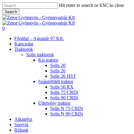
Skip
Hit enter to search or ESC to close
to
Search
main
Close
content
Search
search
0
Menu
Főoldal – Agramír 97 Kft.
Kapcsolat
Traktorok
Solis traktorok
Kis traktor
Solis 20
Solis 26
Solis 26 HST
Szántóföldi traktor
Solis 50 RX
Solis 75 CRDi
Solis 90 CRDi
Ültetvény traktor
Solis N 75 CRDi
Solis N 90 CRDi
Alkatrész
Szervíz
Rólunk