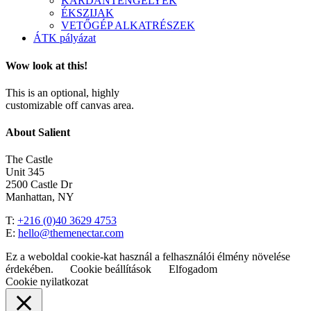
KARDÁNTENGELYEK
ÉKSZIJAK
VETŐGÉP ALKATRÉSZEK
ÁTK pályázat
Wow look at this!
This is an optional, highly
customizable off canvas area.
About Salient
The Castle
Unit 345
2500 Castle Dr
Manhattan, NY
T:
+216 (0)40 3629 4753
E:
hello@themenectar.com
Ez a weboldal cookie-kat használ a felhasználói élmény növelése
érdekében.
Cookie beállítások
Elfogadom
Cookie nyilatkozat