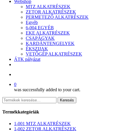
Webshop
MTZ ALKATRÉSZEK
ZETOR ALKATRÉSZEK
PERMETEZŐ ALKATRÉSZEK
Egyéb
6-004 EGYÉB
EKE ALKATRÉSZEK
CSAPÁGYAK
KARDÁNTENGELYEK
ÉKSZIJAK
VETŐGÉP ALKATRÉSZEK
ÁTK pályázat
facebook
search
0
was successfully added to your cart.
Keresés
Keresés
a
következőre:
Termékkategóriák
1-001 MTZ ALKATRÉSZEK
1-002 ZETOR ALKATRÉSZEK