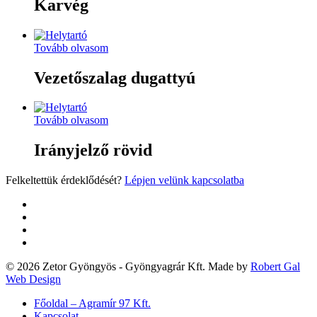
Karvég
Tovább olvasom
Vezetőszalag dugattyú
Tovább olvasom
Irányjelző rövid
Felkeltettük érdeklődését?
Lépjen velünk kapcsolatba
twitter
facebook
google-
plus
yelp
© 2026 Zetor Gyöngyös - Gyöngyagrár Kft. Made by
Robert Gal
Web Design
Close
Főoldal – Agramír 97 Kft.
Menu
Kapcsolat