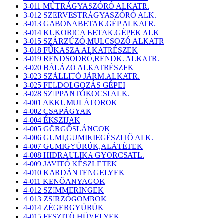
3-011 MŰTRÁGYASZÓRÓ ALKATR.
3-012 SZERVESTRÁGYASZÓRÓ ALK.
3-013 GABONABETAK.GÉP ALKATR.
3-014 KUKORICA BETAK.GÉPEK ALK
3-015 SZÁRZÚZÓ,MULCSOZÓ ALKATR
3-018 FŰKASZA ALKATRÉSZEK
3-019 RENDSODRÓ,RENDK. ALKATR.
3-020 BÁLÁZÓ ALKATRÉSZEK
3-023 SZÁLLITÓ JÁRM.ALKATR.
3-025 FELDOLGOZÁS GÉPEI
3-028 SZIPPANTÓKOCSI ALK.
4-001 AKKUMULÁTOROK
4-002 CSAPÁGYAK
4-004 ÉKSZIJAK
4-005 GÖRGŐSLÁNCOK
4-006 GUMI,GUMIKIEGÉSZITŐ ALK.
4-007 GUMIGYÚRÚK,ALÁTÉTEK
4-008 HIDRAULIKA GYORCSATL.
4-009 JAVITÓ KÉSZLETEK
4-010 KARDÁNTENGELYEK
4-011 KENŐANYAGOK
4-012 SZIMMERINGEK
4-013 ZSIRZÓGOMBOK
4-014 ZÉGERGYÚRÚK
4-015 FESZITŐ HÜVELYEK