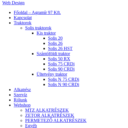
Web Design
Close
Főoldal – Agramír 97 Kft.
Menu
Kapcsolat
Traktorok
Solis traktorok
Kis traktor
Solis 20
Solis 26
Solis 26 HST
Szántóföldi traktor
Solis 50 RX
Solis 75 CRDi
Solis 90 CRDi
Ültetvény traktor
Solis N 75 CRDi
Solis N 90 CRDi
Alkatrész
Szervíz
Rólunk
Webshop
MTZ ALKATRÉSZEK
ZETOR ALKATRÉSZEK
PERMETEZŐ ALKATRÉSZEK
Egyéb