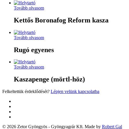
Tovább olvasom
Kettős Boronafog Reform kasza
Tovább olvasom
Rugó egyenes
Tovább olvasom
Kaszapenge (mörtl-höz)
Felkeltettük érdeklődését?
Lépjen velünk kapcsolatba
twitter
facebook
google-
plus
yelp
© 2026 Zetor Gyöngyös - Gyöngyagrár Kft. Made by
Robert Gal