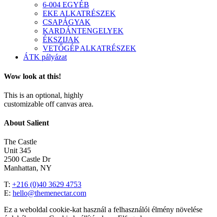
6-004 EGYÉB
EKE ALKATRÉSZEK
CSAPÁGYAK
KARDÁNTENGELYEK
ÉKSZIJAK
VETŐGÉP ALKATRÉSZEK
ÁTK pályázat
Wow look at this!
This is an optional, highly
customizable off canvas area.
About Salient
The Castle
Unit 345
2500 Castle Dr
Manhattan, NY
T:
+216 (0)40 3629 4753
E:
hello@themenectar.com
Ez a weboldal cookie-kat használ a felhasználói élmény növelése