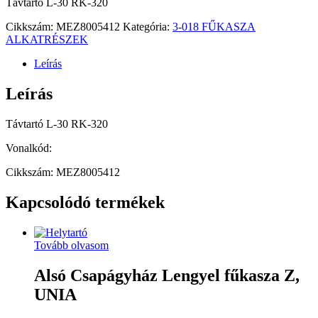
Távtartó L-30 RK-320
Cikkszám:
MEZ8005412
Kategória:
3-018 FŰKASZA
ALKATRÉSZEK
Leírás
Leírás
Távtartó L-30 RK-320
Vonalkód:
Cikkszám: MEZ8005412
Kapcsolódó termékek
Tovább olvasom
Alsó Csapágyház Lengyel fűkasza Z,
UNIA