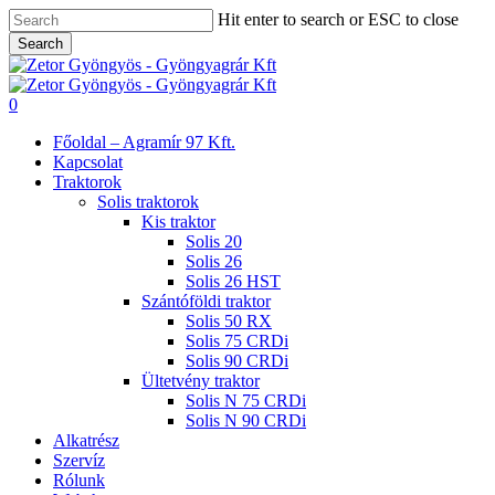
Skip
Hit enter to search or ESC to close
to
Search
main
Close
content
Search
search
0
Menu
Főoldal – Agramír 97 Kft.
Kapcsolat
Traktorok
Solis traktorok
Kis traktor
Solis 20
Solis 26
Solis 26 HST
Szántóföldi traktor
Solis 50 RX
Solis 75 CRDi
Solis 90 CRDi
Ültetvény traktor
Solis N 75 CRDi
Solis N 90 CRDi
Alkatrész
Szervíz
Rólunk