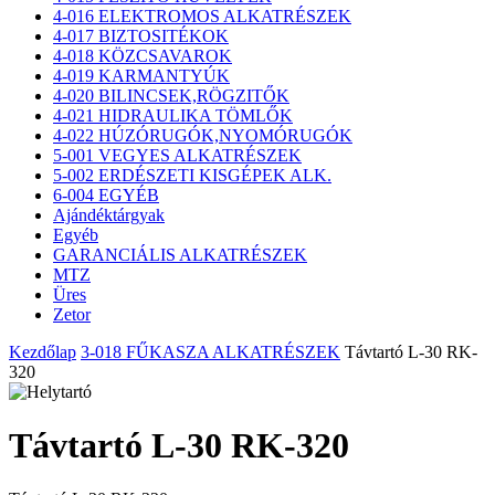
4-016 ELEKTROMOS ALKATRÉSZEK
4-017 BIZTOSITÉKOK
4-018 KÖZCSAVAROK
4-019 KARMANTYÚK
4-020 BILINCSEK,RÖGZITŐK
4-021 HIDRAULIKA TÖMLŐK
4-022 HÚZÓRUGÓK,NYOMÓRUGÓK
5-001 VEGYES ALKATRÉSZEK
5-002 ERDÉSZETI KISGÉPEK ALK.
6-004 EGYÉB
Ajándéktárgyak
Egyéb
GARANCIÁLIS ALKATRÉSZEK
MTZ
Üres
Zetor
Kezdőlap
3-018 FŰKASZA ALKATRÉSZEK
Távtartó L-30 RK-
320
Távtartó L-30 RK-320