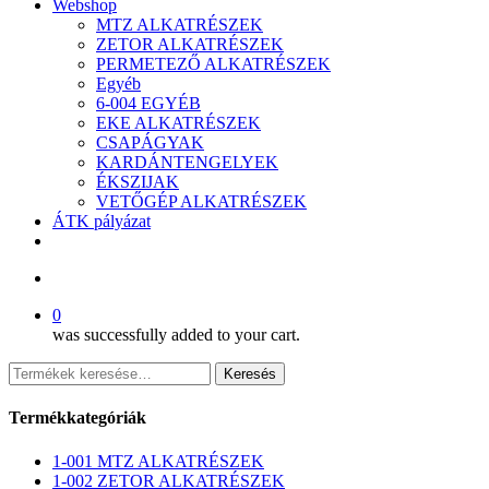
Webshop
MTZ ALKATRÉSZEK
ZETOR ALKATRÉSZEK
PERMETEZŐ ALKATRÉSZEK
Egyéb
6-004 EGYÉB
EKE ALKATRÉSZEK
CSAPÁGYAK
KARDÁNTENGELYEK
ÉKSZIJAK
VETŐGÉP ALKATRÉSZEK
ÁTK pályázat
facebook
search
0
was successfully added to your cart.
Keresés
Keresés
a
következőre:
Termékkategóriák
1-001 MTZ ALKATRÉSZEK
1-002 ZETOR ALKATRÉSZEK