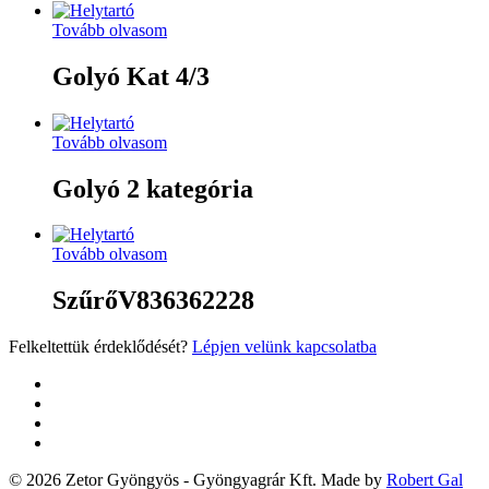
Tovább olvasom
Golyó Kat 4/3
Tovább olvasom
Golyó 2 kategória
Tovább olvasom
SzűrőV836362228
Felkeltettük érdeklődését?
Lépjen velünk kapcsolatba
twitter
facebook
google-
plus
yelp
© 2026 Zetor Gyöngyös - Gyöngyagrár Kft. Made by
Robert Gal