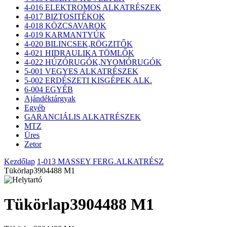
4-016 ELEKTROMOS ALKATRÉSZEK
4-017 BIZTOSITÉKOK
4-018 KÖZCSAVAROK
4-019 KARMANTYÚK
4-020 BILINCSEK,RÖGZITŐK
4-021 HIDRAULIKA TÖMLŐK
4-022 HÚZÓRUGÓK,NYOMÓRUGÓK
5-001 VEGYES ALKATRÉSZEK
5-002 ERDÉSZETI KISGÉPEK ALK.
6-004 EGYÉB
Ajándéktárgyak
Egyéb
GARANCIÁLIS ALKATRÉSZEK
MTZ
Üres
Zetor
Kezdőlap
1-013 MASSEY FERG.ALKATRÉSZ
Tükörlap3904488 M1
Tükörlap3904488 M1