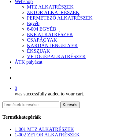
Webshop
MTZ ALKATRÉSZEK
ZETOR ALKATRÉSZEK
PERMETEZŐ ALKATRÉSZEK
Egyéb
6-004 EGYÉB
EKE ALKATRÉSZEK
CSAPÁGYAK
KARDÁNTENGELYEK
ÉKSZIJAK
VETŐGÉP ALKATRÉSZEK
ÁTK pályázat
facebook
search
0
was successfully added to your cart.
Keresés
Keresés
a
következőre:
Termékkategóriák
1-001 MTZ ALKATRÉSZEK
1-002 ZETOR ALKATRÉSZEK