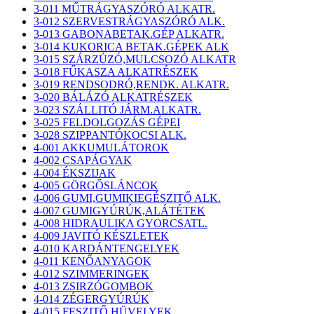
3-011 MŰTRÁGYASZÓRÓ ALKATR.
3-012 SZERVESTRÁGYASZÓRÓ ALK.
3-013 GABONABETAK.GÉP ALKATR.
3-014 KUKORICA BETAK.GÉPEK ALK
3-015 SZÁRZÚZÓ,MULCSOZÓ ALKATR
3-018 FŰKASZA ALKATRÉSZEK
3-019 RENDSODRÓ,RENDK. ALKATR.
3-020 BÁLÁZÓ ALKATRÉSZEK
3-023 SZÁLLITÓ JÁRM.ALKATR.
3-025 FELDOLGOZÁS GÉPEI
3-028 SZIPPANTÓKOCSI ALK.
4-001 AKKUMULÁTOROK
4-002 CSAPÁGYAK
4-004 ÉKSZIJAK
4-005 GÖRGŐSLÁNCOK
4-006 GUMI,GUMIKIEGÉSZITŐ ALK.
4-007 GUMIGYÚRÚK,ALÁTÉTEK
4-008 HIDRAULIKA GYORCSATL.
4-009 JAVITÓ KÉSZLETEK
4-010 KARDÁNTENGELYEK
4-011 KENŐANYAGOK
4-012 SZIMMERINGEK
4-013 ZSIRZÓGOMBOK
4-014 ZÉGERGYÚRÚK
4-015 FESZITŐ HÜVELYEK