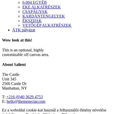
6-004 EGYÉB
EKE ALKATRÉSZEK
CSAPÁGYAK
KARDÁNTENGELYEK
ÉKSZIJAK
VETŐGÉP ALKATRÉSZEK
ÁTK pályázat
Wow look at this!
This is an optional, highly
customizable off canvas area.
About Salient
The Castle
Unit 345
2500 Castle Dr
Manhattan, NY
T:
+216 (0)40 3629 4753
E:
hello@themenectar.com
Ez a weboldal cookie-kat használ a felhasználói élmény növelése