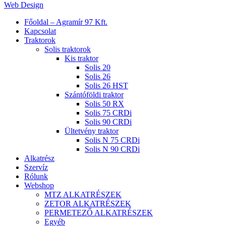
Web Design
Close
Főoldal – Agramír 97 Kft.
Menu
Kapcsolat
Traktorok
Solis traktorok
Kis traktor
Solis 20
Solis 26
Solis 26 HST
Szántóföldi traktor
Solis 50 RX
Solis 75 CRDi
Solis 90 CRDi
Ültetvény traktor
Solis N 75 CRDi
Solis N 90 CRDi
Alkatrész
Szervíz
Rólunk
Webshop
MTZ ALKATRÉSZEK
ZETOR ALKATRÉSZEK
PERMETEZŐ ALKATRÉSZEK
Egyéb