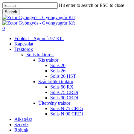
Skip
Hit enter to search or ESC to close
to
Search
main
Close
content
Search
search
0
Menu
Főoldal – Agramír 97 Kft.
Kapcsolat
Traktorok
Solis traktorok
Kis traktor
Solis 20
Solis 26
Solis 26 HST
Szántóföldi traktor
Solis 50 RX
Solis 75 CRDi
Solis 90 CRDi
Ültetvény traktor
Solis N 75 CRDi
Solis N 90 CRDi
Alkatrész
Szervíz
Rólunk