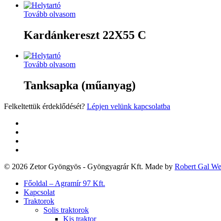
Tovább olvasom
Kardánkereszt 22X55 C
Tovább olvasom
Tanksapka (műanyag)
Felkeltettük érdeklődését?
Lépjen velünk kapcsolatba
twitter
facebook
google-
plus
yelp
© 2026 Zetor Gyöngyös - Gyöngyagrár Kft. Made by
Robert Gal W
Close
Főoldal – Agramír 97 Kft.
Menu
Kapcsolat
Traktorok
Solis traktorok
Kis traktor