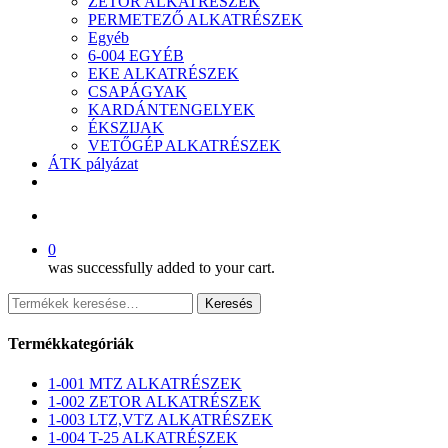
ZETOR ALKATRÉSZEK
PERMETEZŐ ALKATRÉSZEK
Egyéb
6-004 EGYÉB
EKE ALKATRÉSZEK
CSAPÁGYAK
KARDÁNTENGELYEK
ÉKSZIJAK
VETŐGÉP ALKATRÉSZEK
ÁTK pályázat
facebook
search
0
was successfully added to your cart.
Keresés
Keresés
a
következőre:
Termékkategóriák
1-001 MTZ ALKATRÉSZEK
1-002 ZETOR ALKATRÉSZEK
1-003 LTZ,VTZ ALKATRÉSZEK
1-004 T-25 ALKATRÉSZEK