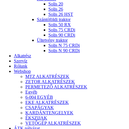
Solis 20
Solis 26
Solis 26 HST
Szántóföldi traktor
Solis 50 RX
Solis 75 CRDi
Solis 90 CRDi
Ültetvény traktor
Solis N 75 CRDi
Solis N 90 CRDi
Alkatrész
Szervíz
Rólunk
Webshop
MTZ ALKATRÉSZEK
ZETOR ALKATRÉSZEK
PERMETEZŐ ALKATRÉSZEK
Egyéb
6-004 EGYÉB
EKE ALKATRÉSZEK
CSAPÁGYAK
KARDÁNTENGELYEK
ÉKSZIJAK
VETŐGÉP ALKATRÉSZEK
ÁTK pályázat