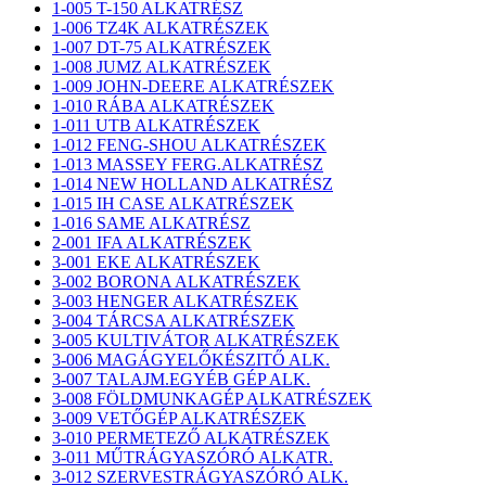
1-005 T-150 ALKATRÉSZ
1-006 TZ4K ALKATRÉSZEK
1-007 DT-75 ALKATRÉSZEK
1-008 JUMZ ALKATRÉSZEK
1-009 JOHN-DEERE ALKATRÉSZEK
1-010 RÁBA ALKATRÉSZEK
1-011 UTB ALKATRÉSZEK
1-012 FENG-SHOU ALKATRÉSZEK
1-013 MASSEY FERG.ALKATRÉSZ
1-014 NEW HOLLAND ALKATRÉSZ
1-015 IH CASE ALKATRÉSZEK
1-016 SAME ALKATRÉSZ
2-001 IFA ALKATRÉSZEK
3-001 EKE ALKATRÉSZEK
3-002 BORONA ALKATRÉSZEK
3-003 HENGER ALKATRÉSZEK
3-004 TÁRCSA ALKATRÉSZEK
3-005 KULTIVÁTOR ALKATRÉSZEK
3-006 MAGÁGYELŐKÉSZITŐ ALK.
3-007 TALAJM.EGYÉB GÉP ALK.
3-008 FÖLDMUNKAGÉP ALKATRÉSZEK
3-009 VETŐGÉP ALKATRÉSZEK
3-010 PERMETEZŐ ALKATRÉSZEK
3-011 MŰTRÁGYASZÓRÓ ALKATR.
3-012 SZERVESTRÁGYASZÓRÓ ALK.