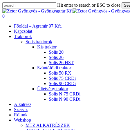
Skip
Hit enter to search or ESC to close
Sea
to
Close
main
Search
search
0
content
Menu
Főoldal – Agramír 97 Kft.
Kapcsolat
Traktorok
Solis traktorok
Kis traktor
Solis 20
Solis 26
Solis 26 HST
Szántóföldi traktor
Solis 50 RX
Solis 75 CRDi
Solis 90 CRDi
Ültetvény traktor
Solis N 75 CRDi
Solis N 90 CRDi
Alkatrész
Szervíz
Rólunk
Webshop
MTZ ALKATRÉSZEK