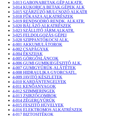
3-013 GABONABETAK.GÉP ALKATR.
3-014 KUKORICA BETAK.GÉPEK ALK
3-015 SZÁRZÚZÓ,MULCSOZÓ ALKATR
3-018 FŰKASZA ALKATRÉSZEK
3-019 RENDSODRÓ,RENDK. ALKATR.
3-020 BÁLÁZÓ ALKATRÉSZEK
3-023 SZÁLLITÓ JÁRM.ALKATR.
3-025 FELDOLGOZÁS GÉPEI
3-028 SZIPPANTÓKOCSI ALK.
4-001 AKKUMULÁTOROK
4-002 CSAPÁGYAK
4-004 ÉKSZIJAK
4-005 GÖRGŐSLÁNCOK
4-006 GUMI,GUMIKIEGÉSZITŐ ALK.
4-007 GUMIGYÚRÚK,ALÁTÉTEK
4-008 HIDRAULIKA GYORCSATL.
4-009 JAVITÓ KÉSZLETEK
4-010 KARDÁNTENGELYEK
4-011 KENŐANYAGOK
4-012 SZIMMERINGEK
4-013 ZSIRZÓGOMBOK
4-014 ZÉGERGYÚRÚK
4-015 FESZITŐ HÜVELYEK
4-016 ELEKTROMOS ALKATRÉSZEK
4-017 BIZTOSITÉKOK