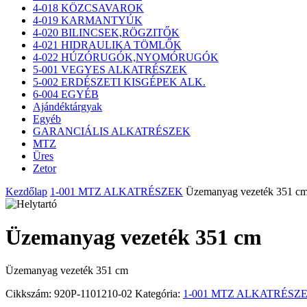
4-018 KÖZCSAVAROK
4-019 KARMANTYÚK
4-020 BILINCSEK,RÖGZITŐK
4-021 HIDRAULIKA TÖMLŐK
4-022 HÚZÓRUGÓK,NYOMÓRUGÓK
5-001 VEGYES ALKATRÉSZEK
5-002 ERDÉSZETI KISGÉPEK ALK.
6-004 EGYÉB
Ajándéktárgyak
Egyéb
GARANCIÁLIS ALKATRÉSZEK
MTZ
Üres
Zetor
Kezdőlap
1-001 MTZ ALKATRÉSZEK
Üzemanyag vezeték 351 c
Üzemanyag vezeték 351 cm
Üzemanyag vezeték 351 cm
Cikkszám:
920P-1101210-02
Kategória:
1-001 MTZ ALKATRÉSZ