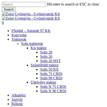
Skip
Hit enter to search or ESC to close
to
Search
main
Close
content
Search
search
0
Menu
Főoldal – Agramír 97 Kft.
Kapcsolat
Traktorok
Solis traktorok
Kis traktor
Solis 20
Solis 26
Solis 26 HST
Szántóföldi traktor
Solis 50 RX
Solis 75 CRDi
Solis 90 CRDi
Ültetvény traktor
Solis N 75 CRDi
Solis N 90 CRDi
Alkatrész
Szervíz
Rólunk