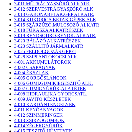
3-011 MŰTRÁGYASZÓRÓ ALKATR.
3-012 SZERVESTRÁGYASZÓRÓ ALK.
3-013 GABONABETAK.GÉP ALKATR.
3-014 KUKORICA BETAK.GÉPEK ALK
3-015 SZÁRZÚZÓ,MULCSOZÓ ALKATR
3-018 FŰKASZA ALKATRÉSZEK
3-019 RENDSODRÓ,RENDK. ALKATR.
3-020 BÁLÁZÓ ALKATRÉSZEK
3-023 SZÁLLITÓ JÁRM.ALKATR.
3-025 FELDOLGOZÁS GÉPEI
3-028 SZIPPANTÓKOCSI ALK.
4-001 AKKUMULÁTOROK
4-002 CSAPÁGYAK
4-004 ÉKSZIJAK
4-005 GÖRGŐSLÁNCOK
4-006 GUMI,GUMIKIEGÉSZITŐ ALK.
4-007 GUMIGYÚRÚK,ALÁTÉTEK
4-008 HIDRAULIKA GYORCSATL.
4-009 JAVITÓ KÉSZLETEK
4-010 KARDÁNTENGELYEK
4-011 KENŐANYAGOK
4-012 SZIMMERINGEK
4-013 ZSIRZÓGOMBOK
4-014 ZÉGERGYÚRÚK
4-015 FESZITŐ HÜVELYEK