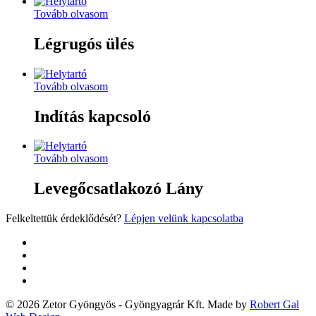
Tovább olvasom
Légrugós ülés
Tovább olvasom
Indítás kapcsoló
Tovább olvasom
Levegőcsatlakozó Lány
Felkeltettük érdeklődését?
Lépjen velünk kapcsolatba
twitter
facebook
google-
plus
yelp
© 2026 Zetor Gyöngyös - Gyöngyagrár Kft. Made by
Robert Gal