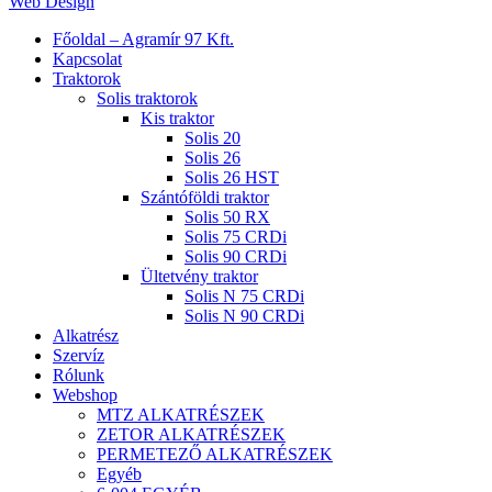
Web Design
Close
Főoldal – Agramír 97 Kft.
Menu
Kapcsolat
Traktorok
Solis traktorok
Kis traktor
Solis 20
Solis 26
Solis 26 HST
Szántóföldi traktor
Solis 50 RX
Solis 75 CRDi
Solis 90 CRDi
Ültetvény traktor
Solis N 75 CRDi
Solis N 90 CRDi
Alkatrész
Szervíz
Rólunk
Webshop
MTZ ALKATRÉSZEK
ZETOR ALKATRÉSZEK
PERMETEZŐ ALKATRÉSZEK
Egyéb