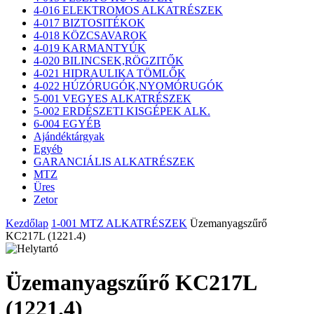
4-016 ELEKTROMOS ALKATRÉSZEK
4-017 BIZTOSITÉKOK
4-018 KÖZCSAVAROK
4-019 KARMANTYÚK
4-020 BILINCSEK,RÖGZITŐK
4-021 HIDRAULIKA TÖMLŐK
4-022 HÚZÓRUGÓK,NYOMÓRUGÓK
5-001 VEGYES ALKATRÉSZEK
5-002 ERDÉSZETI KISGÉPEK ALK.
6-004 EGYÉB
Ajándéktárgyak
Egyéb
GARANCIÁLIS ALKATRÉSZEK
MTZ
Üres
Zetor
Kezdőlap
1-001 MTZ ALKATRÉSZEK
Üzemanyagszűrő
KC217L (1221.4)
Üzemanyagszűrő KC217L
(1221.4)