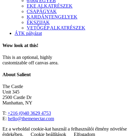
6-004 EGYÉB
EKE ALKATRÉSZEK
CSAPÁGYAK
KARDÁNTENGELYEK
ÉKSZIJAK
VETŐGÉP ALKATRÉSZEK
ÁTK pályázat
Wow look at this!
This is an optional, highly
customizable off canvas area.
About Salient
The Castle
Unit 345
2500 Castle Dr
Manhattan, NY
T:
+216 (0)40 3629 4753
E:
hello@themenectar.com
Ez a weboldal cookie-kat használ a felhasználói élmény növelése
érdekében.
Cookie beállítások
Elfogadom