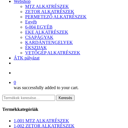
Webshop
MTZ ALKATRÉSZEK
ZETOR ALKATRÉSZEK
PERMETEZŐ ALKATRÉSZEK
Egyéb
6-004 EGYÉB
EKE ALKATRÉSZEK
CSAPÁGYAK
KARDÁNTENGELYEK
ÉKSZIJAK
VETŐGÉP ALKATRÉSZEK
ÁTK pályázat
facebook
search
0
was successfully added to your cart.
Keresés
Keresés
a
következőre:
Termékkategóriák
1-001 MTZ ALKATRÉSZEK
1-002 ZETOR ALKATRÉSZEK