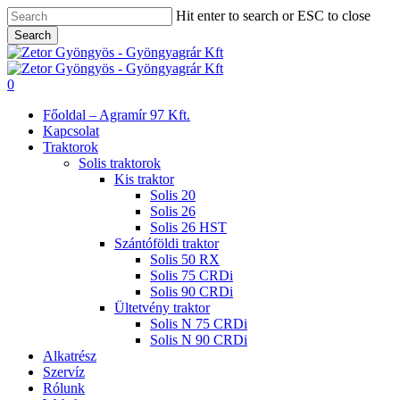
Skip
Hit enter to search or ESC to close
to
Search
main
Close
content
Search
search
0
Menu
Főoldal – Agramír 97 Kft.
Kapcsolat
Traktorok
Solis traktorok
Kis traktor
Solis 20
Solis 26
Solis 26 HST
Szántóföldi traktor
Solis 50 RX
Solis 75 CRDi
Solis 90 CRDi
Ültetvény traktor
Solis N 75 CRDi
Solis N 90 CRDi
Alkatrész
Szervíz
Rólunk