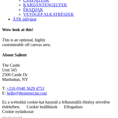
CSAPÁGYAK
KARDÁNTENGELYEK
ÉKSZIJAK
VETŐGÉP ALKATRÉSZEK
ÁTK pályázat
Wow look at this!
This is an optional, highly
customizable off canvas area.
About Salient
The Castle
Unit 345
2500 Castle Dr
Manhattan, NY
T:
+216 (0)40 3629 4753
E:
hello@themenectar.com
Ez a weboldal cookie-kat használ a felhasználói élmény növelése
érdekében.
Cookie beállítások
Elfogadom
Cookie nyilatkozat