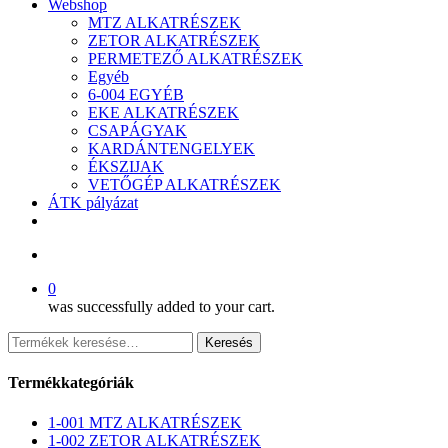
Webshop
MTZ ALKATRÉSZEK
ZETOR ALKATRÉSZEK
PERMETEZŐ ALKATRÉSZEK
Egyéb
6-004 EGYÉB
EKE ALKATRÉSZEK
CSAPÁGYAK
KARDÁNTENGELYEK
ÉKSZIJAK
VETŐGÉP ALKATRÉSZEK
ÁTK pályázat
facebook
search
0
was successfully added to your cart.
Keresés
Keresés
a
következőre:
Termékkategóriák
1-001 MTZ ALKATRÉSZEK
1-002 ZETOR ALKATRÉSZEK