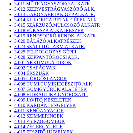
3-011 MŰTRÁGYASZÓRÓ ALKATR.
3-012 SZERVESTRÁGYASZÓRÓ ALK.
3-013 GABONABETAK.GÉP ALKATR.
3-014 KUKORICA BETAK.GÉPEK ALK
3-015 SZÁRZÚZÓ,MULCSOZÓ ALKATR
3-018 FŰKASZA ALKATRÉSZEK
3-019 RENDSODRÓ,RENDK. ALKATR.
3-020 BÁLÁZÓ ALKATRÉSZEK
3-023 SZÁLLITÓ JÁRM.ALKATR.
3-025 FELDOLGOZÁS GÉPEI
3-028 SZIPPANTÓKOCSI ALK.
4-001 AKKUMULÁTOROK
4-002 CSAPÁGYAK
4-004 ÉKSZIJAK
4-005 GÖRGŐSLÁNCOK
4-006 GUMI,GUMIKIEGÉSZITŐ ALK.
4-007 GUMIGYÚRÚK,ALÁTÉTEK
4-008 HIDRAULIKA GYORCSATL.
4-009 JAVITÓ KÉSZLETEK
4-010 KARDÁNTENGELYEK
4-011 KENŐANYAGOK
4-012 SZIMMERINGEK
4-013 ZSIRZÓGOMBOK
4-014 ZÉGERGYÚRÚK
4-015 FESZITŐ HÜVELYEK