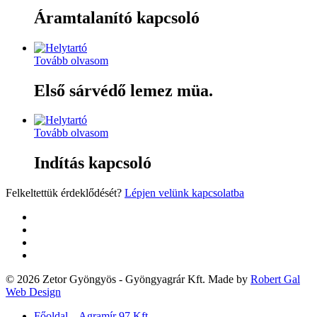
Áramtalanító kapcsoló
Tovább olvasom
Első sárvédő lemez müa.
Tovább olvasom
Indítás kapcsoló
Felkeltettük érdeklődését?
Lépjen velünk kapcsolatba
twitter
facebook
google-
plus
yelp
© 2026 Zetor Gyöngyös - Gyöngyagrár Kft. Made by
Robert Gal
Web Design
Close
Főoldal – Agramír 97 Kft.