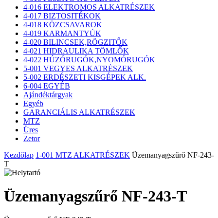
4-016 ELEKTROMOS ALKATRÉSZEK
4-017 BIZTOSITÉKOK
4-018 KÖZCSAVAROK
4-019 KARMANTYÚK
4-020 BILINCSEK,RÖGZITŐK
4-021 HIDRAULIKA TÖMLŐK
4-022 HÚZÓRUGÓK,NYOMÓRUGÓK
5-001 VEGYES ALKATRÉSZEK
5-002 ERDÉSZETI KISGÉPEK ALK.
6-004 EGYÉB
Ajándéktárgyak
Egyéb
GARANCIÁLIS ALKATRÉSZEK
MTZ
Üres
Zetor
Kezdőlap
1-001 MTZ ALKATRÉSZEK
Üzemanyagszűrő NF-243-
T
Üzemanyagszűrő NF-243-T