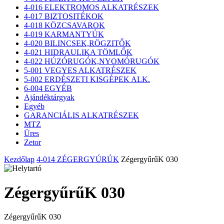
4-016 ELEKTROMOS ALKATRÉSZEK
4-017 BIZTOSITÉKOK
4-018 KÖZCSAVAROK
4-019 KARMANTYÚK
4-020 BILINCSEK,RÖGZITŐK
4-021 HIDRAULIKA TÖMLŐK
4-022 HÚZÓRUGÓK,NYOMÓRUGÓK
5-001 VEGYES ALKATRÉSZEK
5-002 ERDÉSZETI KISGÉPEK ALK.
6-004 EGYÉB
Ajándéktárgyak
Egyéb
GARANCIÁLIS ALKATRÉSZEK
MTZ
Üres
Zetor
Kezdőlap
4-014 ZÉGERGYÚRÚK
ZégergyűrűK 030
ZégergyűrűK 030
ZégergyűrűK 030