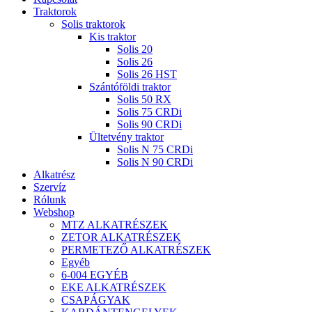
Traktorok
Solis traktorok
Kis traktor
Solis 20
Solis 26
Solis 26 HST
Szántóföldi traktor
Solis 50 RX
Solis 75 CRDi
Solis 90 CRDi
Ültetvény traktor
Solis N 75 CRDi
Solis N 90 CRDi
Alkatrész
Szervíz
Rólunk
Webshop
MTZ ALKATRÉSZEK
ZETOR ALKATRÉSZEK
PERMETEZŐ ALKATRÉSZEK
Egyéb
6-004 EGYÉB
EKE ALKATRÉSZEK
CSAPÁGYAK