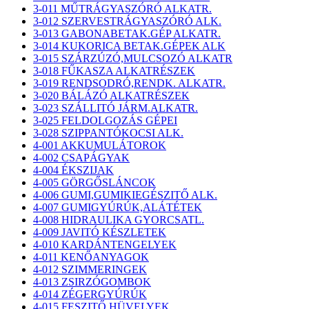
3-011 MŰTRÁGYASZÓRÓ ALKATR.
3-012 SZERVESTRÁGYASZÓRÓ ALK.
3-013 GABONABETAK.GÉP ALKATR.
3-014 KUKORICA BETAK.GÉPEK ALK
3-015 SZÁRZÚZÓ,MULCSOZÓ ALKATR
3-018 FŰKASZA ALKATRÉSZEK
3-019 RENDSODRÓ,RENDK. ALKATR.
3-020 BÁLÁZÓ ALKATRÉSZEK
3-023 SZÁLLITÓ JÁRM.ALKATR.
3-025 FELDOLGOZÁS GÉPEI
3-028 SZIPPANTÓKOCSI ALK.
4-001 AKKUMULÁTOROK
4-002 CSAPÁGYAK
4-004 ÉKSZIJAK
4-005 GÖRGŐSLÁNCOK
4-006 GUMI,GUMIKIEGÉSZITŐ ALK.
4-007 GUMIGYÚRÚK,ALÁTÉTEK
4-008 HIDRAULIKA GYORCSATL.
4-009 JAVITÓ KÉSZLETEK
4-010 KARDÁNTENGELYEK
4-011 KENŐANYAGOK
4-012 SZIMMERINGEK
4-013 ZSIRZÓGOMBOK
4-014 ZÉGERGYÚRÚK
4-015 FESZITŐ HÜVELYEK