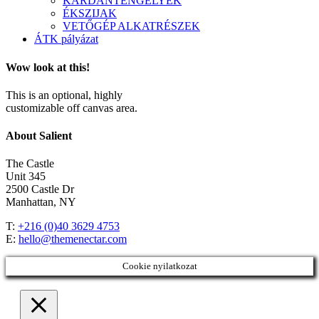
KARDÁNTENGELYEK
ÉKSZIJAK
VETŐGÉP ALKATRÉSZEK
ÁTK pályázat
Wow look at this!
This is an optional, highly
customizable off canvas area.
About Salient
The Castle
Unit 345
2500 Castle Dr
Manhattan, NY
T:
+216 (0)40 3629 4753
E:
hello@themenectar.com
Cookie nyilatkozat