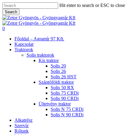
Skip
Hit enter to search or ESC to close
to
Search
main
Close
content
Search
search
0
Menu
Főoldal – Agramír 97 Kft.
Kapcsolat
Traktorok
Solis traktorok
Kis traktor
Solis 20
Solis 26
Solis 26 HST
Szántóföldi traktor
Solis 50 RX
Solis 75 CRDi
Solis 90 CRDi
Ültetvény traktor
Solis N 75 CRDi
Solis N 90 CRDi
Alkatrész
Szervíz
Rólunk