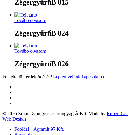
ZégergyűrűB 015
Tovább olvasom
ZégergyűrűB 024
Tovább olvasom
ZégergyűrűB 026
Felkeltettük érdeklődését?
Lépjen velünk kapcsolatba
twitter
facebook
google-
plus
yelp
© 2026 Zetor Gyöngyös - Gyöngyagrár Kft. Made by
Robert Gal
Web Design
Close
Főoldal – Agramír 97 Kft.
Menu
Kapcsolat