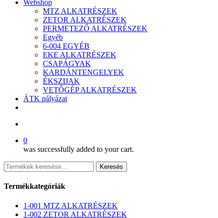
Webshop
MTZ ALKATRÉSZEK
ZETOR ALKATRÉSZEK
PERMETEZŐ ALKATRÉSZEK
Egyéb
6-004 EGYÉB
EKE ALKATRÉSZEK
CSAPÁGYAK
KARDÁNTENGELYEK
ÉKSZIJAK
VETŐGÉP ALKATRÉSZEK
ÁTK pályázat
facebook
search
0
was successfully added to your cart.
Keresés
Keresés
a
következőre:
Termékkategóriák
1-001 MTZ ALKATRÉSZEK
1-002 ZETOR ALKATRÉSZEK