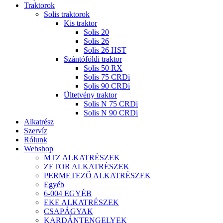
Traktorok
Solis traktorok
Kis traktor
Solis 20
Solis 26
Solis 26 HST
Szántóföldi traktor
Solis 50 RX
Solis 75 CRDi
Solis 90 CRDi
Ültetvény traktor
Solis N 75 CRDi
Solis N 90 CRDi
Alkatrész
Szervíz
Rólunk
Webshop
MTZ ALKATRÉSZEK
ZETOR ALKATRÉSZEK
PERMETEZŐ ALKATRÉSZEK
Egyéb
6-004 EGYÉB
EKE ALKATRÉSZEK
CSAPÁGYAK
KARDÁNTENGELYEK