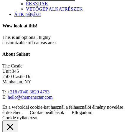
ÉKSZIJAK
VETŐGÉP ALKATRÉSZEK
ÁTK pályázat
Wow look at this!
This is an optional, highly
customizable off canvas area.
About Salient
The Castle
Unit 345
2500 Castle Dr
Manhattan, NY
T:
+216 (0)40 3629 4753
E:
hello@themenectar.com
Ez a weboldal cookie-kat használ a felhasználói élmény növelése
érdekében.
Cookie beállítások
Elfogadom
Cookie nyilatkozat