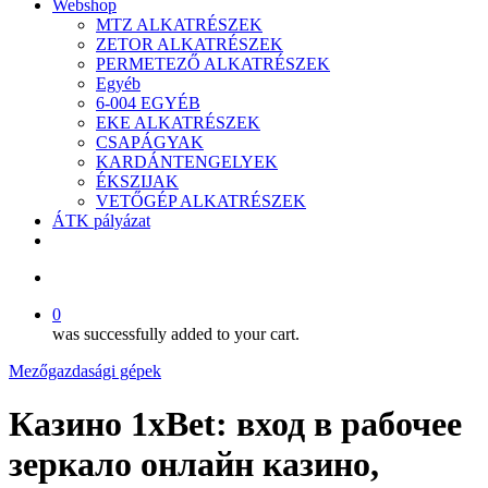
Webshop
MTZ ALKATRÉSZEK
ZETOR ALKATRÉSZEK
PERMETEZŐ ALKATRÉSZEK
Egyéb
6-004 EGYÉB
EKE ALKATRÉSZEK
CSAPÁGYAK
KARDÁNTENGELYEK
ÉKSZIJAK
VETŐGÉP ALKATRÉSZEK
ÁTK pályázat
facebook
search
0
was successfully added to your cart.
Mezőgazdasági gépek
Казино 1xBet: вход в рабочее
зеркало онлайн казино,