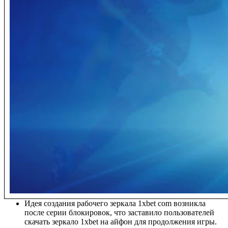
Идея создания рабочего зеркала 1xbet com возникла
после серии блокировок, что заставило пользователей
скачать зеркало 1xbet на айфон для продолжения игры.