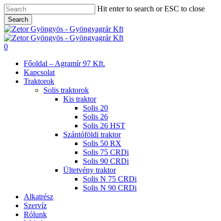
Skip
Hit enter to search or ESC to close
to
Search
main
Close
content
Search
search
0
Menu
Főoldal – Agramír 97 Kft.
Kapcsolat
Traktorok
Solis traktorok
Kis traktor
Solis 20
Solis 26
Solis 26 HST
Szántóföldi traktor
Solis 50 RX
Solis 75 CRDi
Solis 90 CRDi
Ültetvény traktor
Solis N 75 CRDi
Solis N 90 CRDi
Alkatrész
Szervíz
Rólunk