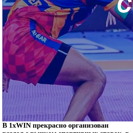
В 1xWIN прекрасно организован