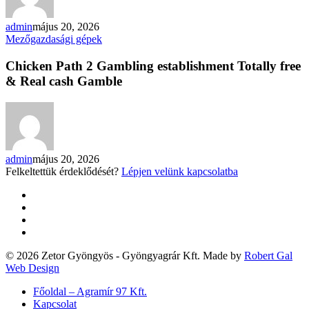
честности
и
admin
május 20, 2026
отзывчивости.
Chicken
Mezőgazdasági gépek
Path
2
Chicken Path 2 Gambling establishment Totally free
Gambling
& Real cash Gamble
establishment
Totally
free
&
Real
cash
admin
május 20, 2026
Gamble
Felkeltettük érdeklődését?
Lépjen velünk kapcsolatba
twitter
facebook
google-
plus
yelp
© 2026 Zetor Gyöngyös - Gyöngyagrár Kft. Made by
Robert Gal
Web Design
Close
Főoldal – Agramír 97 Kft.
Menu
Kapcsolat