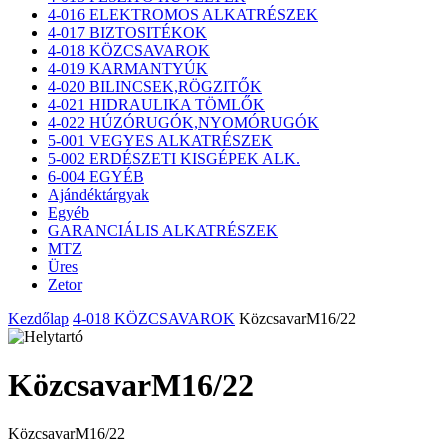
4-016 ELEKTROMOS ALKATRÉSZEK
4-017 BIZTOSITÉKOK
4-018 KÖZCSAVAROK
4-019 KARMANTYÚK
4-020 BILINCSEK,RÖGZITŐK
4-021 HIDRAULIKA TÖMLŐK
4-022 HÚZÓRUGÓK,NYOMÓRUGÓK
5-001 VEGYES ALKATRÉSZEK
5-002 ERDÉSZETI KISGÉPEK ALK.
6-004 EGYÉB
Ajándéktárgyak
Egyéb
GARANCIÁLIS ALKATRÉSZEK
MTZ
Üres
Zetor
Kezdőlap
4-018 KÖZCSAVAROK
KözcsavarM16/22
KözcsavarM16/22
KözcsavarM16/22