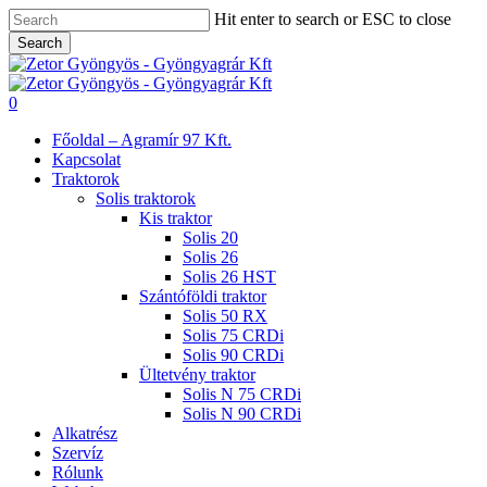
Skip
Hit enter to search or ESC to close
to
Search
main
Close
content
Search
search
0
Menu
Főoldal – Agramír 97 Kft.
Kapcsolat
Traktorok
Solis traktorok
Kis traktor
Solis 20
Solis 26
Solis 26 HST
Szántóföldi traktor
Solis 50 RX
Solis 75 CRDi
Solis 90 CRDi
Ültetvény traktor
Solis N 75 CRDi
Solis N 90 CRDi
Alkatrész
Szervíz
Rólunk