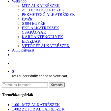
Webshop
MTZ ALKATRÉSZEK
ZETOR ALKATRÉSZEK
PERMETEZŐ ALKATRÉSZEK
Egyéb
6-004 EGYÉB
EKE ALKATRÉSZEK
CSAPÁGYAK
KARDÁNTENGELYEK
ÉKSZIJAK
VETŐGÉP ALKATRÉSZEK
ÁTK pályázat
facebook
search
0
was successfully added to your cart.
Keresés
Keresés
a
következőre:
Termékkategóriák
1-001 MTZ ALKATRÉSZEK
1-002 ZETOR ALKATRÉSZEK