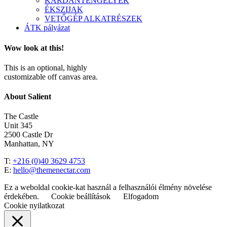
KARDÁNTENGELYEK
ÉKSZIJAK
VETŐGÉP ALKATRÉSZEK
ÁTK pályázat
Wow look at this!
This is an optional, highly
customizable off canvas area.
About Salient
The Castle
Unit 345
2500 Castle Dr
Manhattan, NY
T:
+216 (0)40 3629 4753
E:
hello@themenectar.com
Ez a weboldal cookie-kat használ a felhasználói élmény növelése
érdekében.
Cookie beállítások
Elfogadom
Cookie nyilatkozat