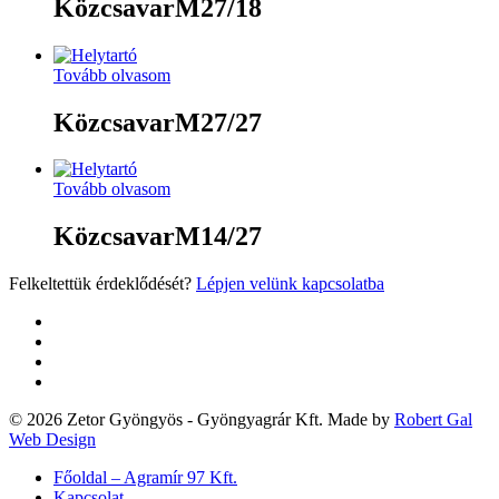
KözcsavarM27/18
Tovább olvasom
KözcsavarM27/27
Tovább olvasom
KözcsavarM14/27
Felkeltettük érdeklődését?
Lépjen velünk kapcsolatba
twitter
facebook
google-
plus
yelp
© 2026 Zetor Gyöngyös - Gyöngyagrár Kft. Made by
Robert Gal
Web Design
Close
Főoldal – Agramír 97 Kft.
Menu
Kapcsolat