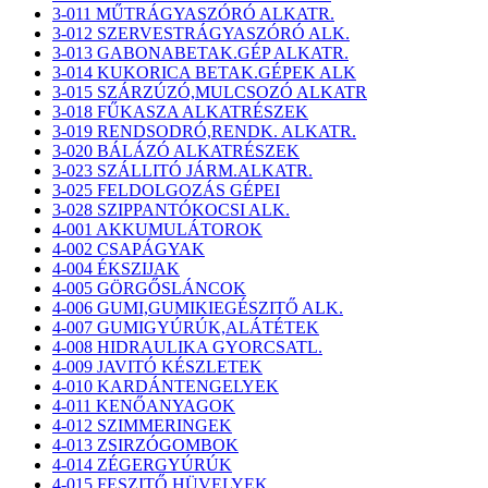
3-011 MŰTRÁGYASZÓRÓ ALKATR.
3-012 SZERVESTRÁGYASZÓRÓ ALK.
3-013 GABONABETAK.GÉP ALKATR.
3-014 KUKORICA BETAK.GÉPEK ALK
3-015 SZÁRZÚZÓ,MULCSOZÓ ALKATR
3-018 FŰKASZA ALKATRÉSZEK
3-019 RENDSODRÓ,RENDK. ALKATR.
3-020 BÁLÁZÓ ALKATRÉSZEK
3-023 SZÁLLITÓ JÁRM.ALKATR.
3-025 FELDOLGOZÁS GÉPEI
3-028 SZIPPANTÓKOCSI ALK.
4-001 AKKUMULÁTOROK
4-002 CSAPÁGYAK
4-004 ÉKSZIJAK
4-005 GÖRGŐSLÁNCOK
4-006 GUMI,GUMIKIEGÉSZITŐ ALK.
4-007 GUMIGYÚRÚK,ALÁTÉTEK
4-008 HIDRAULIKA GYORCSATL.
4-009 JAVITÓ KÉSZLETEK
4-010 KARDÁNTENGELYEK
4-011 KENŐANYAGOK
4-012 SZIMMERINGEK
4-013 ZSIRZÓGOMBOK
4-014 ZÉGERGYÚRÚK
4-015 FESZITŐ HÜVELYEK