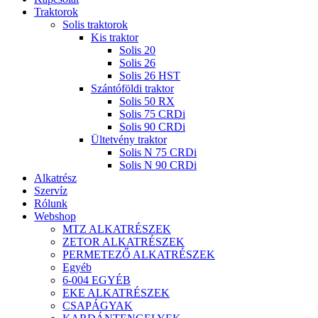
Traktorok
Solis traktorok
Kis traktor
Solis 20
Solis 26
Solis 26 HST
Szántóföldi traktor
Solis 50 RX
Solis 75 CRDi
Solis 90 CRDi
Ültetvény traktor
Solis N 75 CRDi
Solis N 90 CRDi
Alkatrész
Szervíz
Rólunk
Webshop
MTZ ALKATRÉSZEK
ZETOR ALKATRÉSZEK
PERMETEZŐ ALKATRÉSZEK
Egyéb
6-004 EGYÉB
EKE ALKATRÉSZEK
CSAPÁGYAK